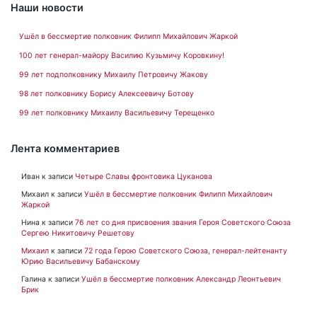
Наши новости
Ушёл в бессмертие полковник Филипп Михайлович Жаркой
100 лет генерал-майору Василию Кузьмичу Коровкину!
99 лет подполковнику Михаилу Петровичу Жакову
98 лет полковнику Борису Алексеевичу Ботову
99 лет полковнику Михаилу Васильевичу Терещенко
Лента комментариев
Иван
к записи
Четыре Славы фронтовика Цуканова
Михаил
к записи
Ушёл в бессмертие полковник Филипп Михайлович
Жаркой
Нина
к записи
76 лет со дня присвоения звания Героя Советского Союза
Сергею Никитовичу Решетову
Михаил
к записи
72 года Герою Советского Союза, генерал-лейтенанту
Юрию Васильевичу Бабанскому
Галина
к записи
Ушёл в бессмертие полковник Александр Леонтьевич
Брик