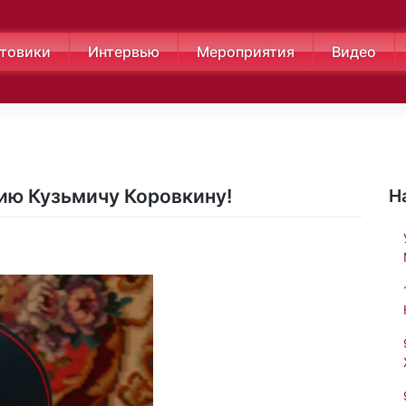
товики
Интервью
Мероприятия
Видео
ию Кузьмичу Коровкину!
Н