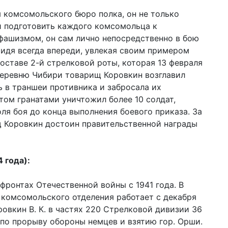
 комсомольского бюро полка, он не только
и подготовить каждого комсомольца к
фашизмом, он сам лично непосредственно в бою
 идя всегда впереди, увлекая своим примером
оставе 2-й стрелковой роты, которая 13 февраля
деревню Чибири товарищ Коровкин возглавил
ь в траншеи противника и забросала их
том гранатами уничтожил более 10 солдат,
оля боя до конца выполнения боевого приказа. За
щ Коровкин достоин правительственной награды
 года):
фронтах Отечественной войны с 1941 года. В
 комсомольского отделения работает с декабря
ровкин В. К. в частях 220 Стрелковой дивизии 36
 по прорыву обороны немцев и взятию гор. Орши.