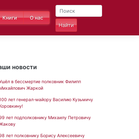
Книги
О нас
аши новости
Ушёл в бессмертие полковник Филипп
Михайлович Жаркой
100 лет генерал-майору Василию Кузьмичу
Коровкину!
99 лет подполковнику Михаилу Петровичу
Жакову
98 лет полковнику Борису Алексеевичу