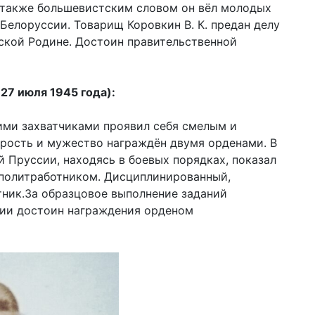
 также большевистским словом он вёл молодых
Белоруссии. Товарищ Коровкин В. К. предан делу
ской Родине. Достоин правительственной
27 июля 1945 года):
кими захватчиками проявил себя смелым и
рость и мужество награждён двумя орденами. В
й Пруссии, находясь в боевых порядках, показал
политработником. Дисциплинированный,
тник.За образцовое выполнение заданий
сии достоин награждения орденом