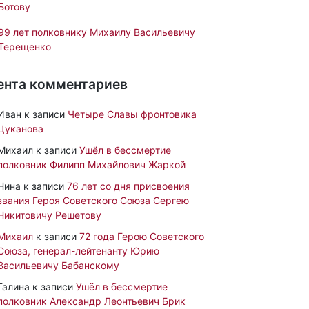
Ботову
99 лет полковнику Михаилу Васильевичу
Терещенко
ента комментариев
Иван
к записи
Четыре Славы фронтовика
Цуканова
Михаил
к записи
Ушёл в бессмертие
полковник Филипп Михайлович Жаркой
Нина
к записи
76 лет со дня присвоения
звания Героя Советского Союза Сергею
Никитовичу Решетову
Михаил
к записи
72 года Герою Советского
Союза, генерал-лейтенанту Юрию
Васильевичу Бабанскому
Галина
к записи
Ушёл в бессмертие
полковник Александр Леонтьевич Брик