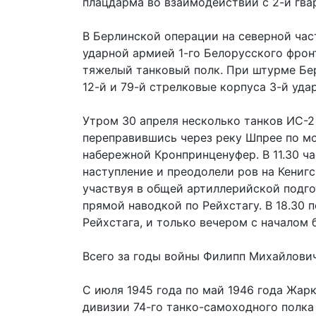
плацдарма во взаимодействии с 2-й гва
В Берлинской операции на северной ча
ударной армией 1-го Белорусского фро
тяжелый танковый полк. При штурме Бе
12-й и 79-й стрелковые корпуса 3-й уда
Утром 30 апреля несколько танков ИС-2 
переправившись через реку Шпрее по мо
набережной Кронпринценуфер. В 11.30 ча
наступление и преодолели ров на Кенигс
участвуя в общей артиллерийской подг
прямой наводкой по Рейхстагу. В 18.30
Рейхстага, и только вечером с началом 
Всего за годы войны Филипп Михайлови
С июля 1945 года по май 1946 года Жарк
дивизии 74-го танко-самоходного полка 