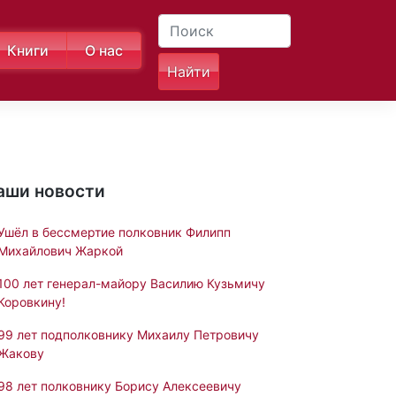
Книги
О нас
аши новости
Ушёл в бессмертие полковник Филипп
Михайлович Жаркой
100 лет генерал-майору Василию Кузьмичу
Коровкину!
99 лет подполковнику Михаилу Петровичу
Жакову
98 лет полковнику Борису Алексеевичу