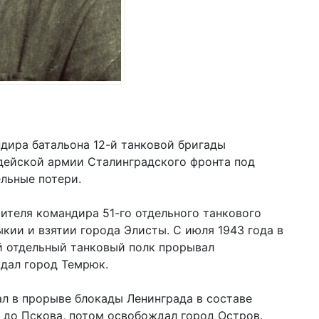
ндира батальона 12-й танковой бригады
рдейской армии Сталинградского фронта под
ельные потери.
тителя командира 51-го отдельного танкового
кии и взятии города Элисты. С июля 1943 года в
й отдельный танковый полк прорывал
дал город Темрюк.
ал в прорыве блокады Ленинграда в составе
 до Пскова, потом освобождал город Остров.