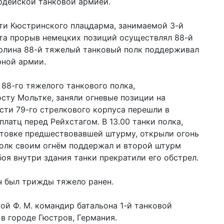
рдейской танковой армией.
сти Кюстринского плацдарма, занимаемой 3-й
нта прорыв немецких позиций осуществлял 88-й
рлина 88-й тяжелый танковый полк поддерживал
рной армии.
88-го тяжелого танкового полка,
сту Мольтке, заняли огневые позиции на
сти 79-го стрелкового корпуса перешли в
платц перед Рейхстагом. В 13.00 танки полка,
отовке предшествовавшей штурму, открыли огонь
 полк своим огнём поддержал и второй штурм
боя внутри здания танки прекратили его обстрел.
ч был трижды тяжело ранен.
ой Ф. М. командир батальона 1-й танковой
в городе Гюстров, Германия.