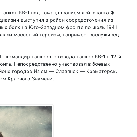
 танков КВ-1 под командованием лейтенанта Ф.
 дивизии выступил в район сосредоточения из
ных боях на Юго-Западном фронте по июль 1941
являли массовый героизм, например, сослуживец
.- командир танкового взвода танков КВ-1 в 12-й
онта. Непосредственно участвовал в боевых
айоне городов Изюм — Славянск — Краматорск.
ом Красного Знамени.