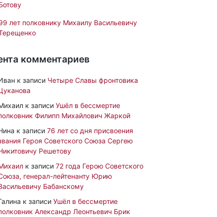
Ботову
99 лет полковнику Михаилу Васильевичу
Терещенко
ента комментариев
Иван
к записи
Четыре Славы фронтовика
Цуканова
Михаил
к записи
Ушёл в бессмертие
полковник Филипп Михайлович Жаркой
Нина
к записи
76 лет со дня присвоения
звания Героя Советского Союза Сергею
Никитовичу Решетову
Михаил
к записи
72 года Герою Советского
Союза, генерал-лейтенанту Юрию
Васильевичу Бабанскому
Галина
к записи
Ушёл в бессмертие
полковник Александр Леонтьевич Брик