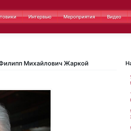
товики
Интервью
Мероприятия
Видео
 Филипп Михайлович Жаркой
Н