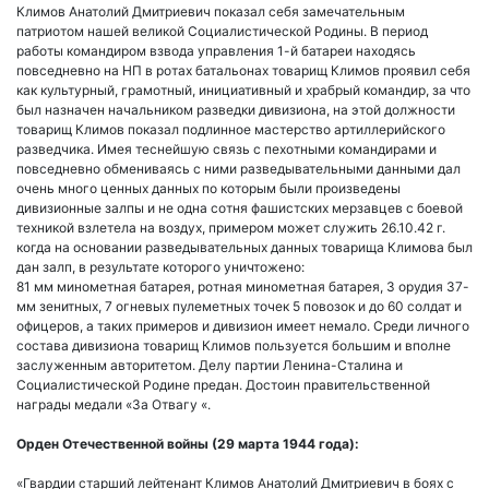
Климов Анатолий Дмитриевич показал себя замечательным
патриотом нашей великой Социалистической Родины. В период
работы командиром взвода управления 1-й батареи находясь
повседневно на НП в ротах батальонах товарищ Климов проявил себя
как культурный, грамотный, инициативный и храбрый командир, за что
был назначен начальником разведки дивизиона, на этой должности
товарищ Климов показал подлинное мастерство артиллерийского
разведчика. Имея теснейшую связь с пехотными командирами и
повседневно обмениваясь с ними разведывательными данными дал
очень много ценных данных по которым были произведены
дивизионные залпы и не одна сотня фашистских мерзавцев с боевой
техникой взлетела на воздух, примером может служить 26.10.42 г.
когда на основании разведывательных данных товарища Климова был
дан залп, в результате которого уничтожено:
81 мм минометная батарея, ротная минометная батарея, 3 орудия 37-
мм зенитных, 7 огневых пулеметных точек 5 повозок и до 60 солдат и
офицеров, а таких примеров и дивизион имеет немало. Среди личного
состава дивизиона товарищ Климов пользуется большим и вполне
заслуженным авторитетом. Делу партии Ленина-Сталина и
Социалистической Родине предан. Достоин правительственной
награды медали «За Отвагу «.
Орден Отечественной войны (29 марта 1944 года):
«Гвардии старший лейтенант Климов Анатолий Дмитриевич в боях с