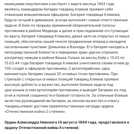
немецкими оккупантами участвует с марта месяца 1942 года
являюсь командиром батареи товарищ Климов проявил себя
отважным инициативным офицером. Батарея товарища Климова,
будучи лучший в дивизионе, всегда выполняет самые ответственные
задачи. В боях по прорыву временной оборонительной полосы
противника в районе Медведь и далее и преследование отступающих
во врага, батарея товарища Климова, давая залп из открытых огневых
позиций, обеспечила нашей пехоте продвижение вперед и овладели
населенными пунктами: Демьянка и Взъезды. Его батарея находясь в
непосредственной близости к переднему краю удачно отразила
контратаку немцев в районе Вешка.Только за месяц боёв с 15.02 по
15.03.44 года батарея товарища Климова уничтожила своим огнем до
700 солдат и офицеров противника, 2 артиллерийских, одну
минометную батарею свыше 20 огневых точек противника. При
стрельбе с открытых огневых позиций товарищ Климов проявил
высокую доблесть и мужество, выполняя боевые задачи под
ураганным огнем артиллерии противника и выводят батарею из-под
огня в полной сохранности и боевой готовности. За отличные боевые
качества руководимой им батареи, за личное мужество и отвагу
товарищ климат достоин правительственные награды ордена
«Отечественная война 2 степени».
Орден Александра Невского (4 августа 1944 года, представлялся к
ордену Отечественной войны II степени):