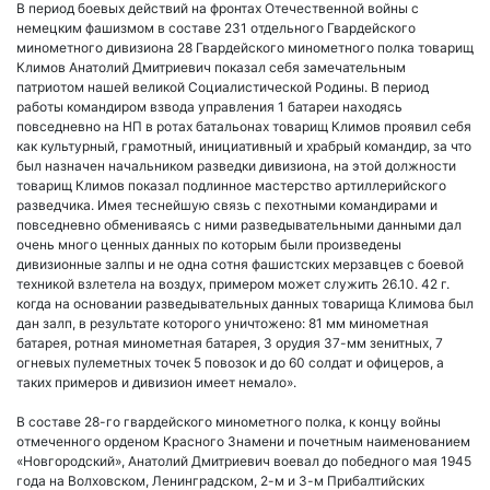
В период боевых действий на фронтах Отечественной войны с
немецким фашизмом в составе 231 отдельного Гвардейского
минометного дивизиона 28 Гвардейского минометного полка товарищ
Климов Анатолий Дмитриевич показал себя замечательным
патриотом нашей великой Социалистической Родины. В период
работы командиром взвода управления 1 батареи находясь
повседневно на НП в ротах батальонах товарищ Климов проявил себя
как культурный, грамотный, инициативный и храбрый командир, за что
был назначен начальником разведки дивизиона, на этой должности
товарищ Климов показал подлинное мастерство артиллерийского
разведчика. Имея теснейшую связь с пехотными командирами и
повседневно обмениваясь с ними разведывательными данными дал
очень много ценных данных по которым были произведены
дивизионные залпы и не одна сотня фашистских мерзавцев с боевой
техникой взлетела на воздух, примером может служить 26.10. 42 г.
когда на основании разведывательных данных товарища Климова был
дан залп, в результате которого уничтожено: 81 мм минометная
батарея, ротная минометная батарея, 3 орудия 37-мм зенитных, 7
огневых пулеметных точек 5 повозок и до 60 солдат и офицеров, а
таких примеров и дивизион имеет немало».
В составе 28-го гвардейского минометного полка, к концу войны
отмеченного орденом Красного Знамени и почетным наименованием
«Новгородский», Анатолий Дмитриевич воевал до победного мая 1945
года на Волховском, Ленинградском, 2-м и 3-м Прибалтийских