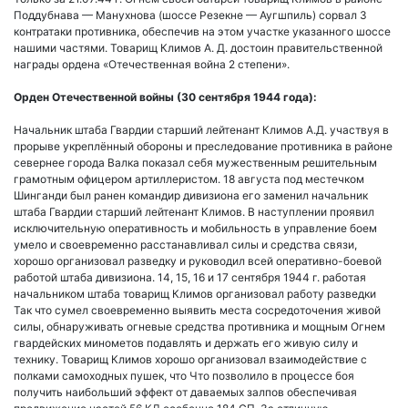
Поддубнава — Манухнова (шоссе Резекне — Аугшпиль) сорвал 3
контратаки противника, обеспечив на этом участке указанного шоссе
нашими частями. Товарищ Климов А. Д. достоин правительственной
награды ордена «Отечественная война 2 степени».
Орден Отечественной войны (30 сентября 1944 года):
Начальник штаба Гвардии старший лейтенант Климов A.Д. участвуя в
прорыве укреплённый обороны и преследование противника в районе
севернее города Валка показал себя мужественным решительным
грамотным офицером артиллеристом. 18 августа под местечком
Шинганди был ранен командир дивизиона его заменил начальник
штаба Гвардии старший лейтенант Климов. В наступлении проявил
исключительную оперативность и мобильность в управление боем
умело и своевременно расстанавливал силы и средства связи,
хорошо организовал разведку и руководил всей оперативно-боевой
работой штаба дивизиона. 14, 15, 16 и 17 сентября 1944 г. работая
начальником штаба товарищ Климов организовал работу разведки
Так что сумел своевременно выявить места сосредоточения живой
силы, обнаруживать огневые средства противника и мощным Огнем
гвардейских минометов подавлять и держать его живую силу и
технику. Товарищ Климов хорошо организовал взаимодействие с
полками самоходных пушек, что Что позволило в процессе боя
получить наибольший эффект от даваемых залпов обеспечивая