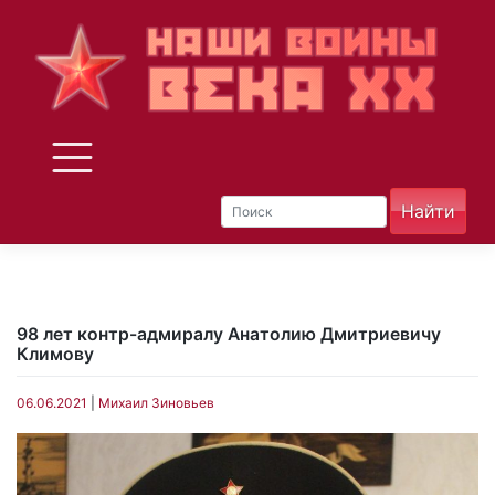
Skip
to
content
98 лет контр-адмиралу Анатолию Дмитриевичу
Климову
06.06.2021
|
Михаил Зиновьев