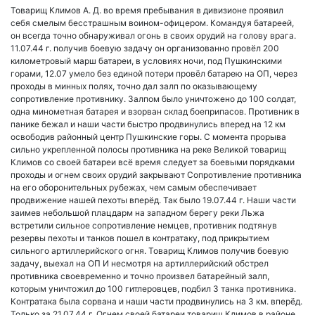
Товарищ Климов А. Д. во время пребывания в дивизионе проявил
себя смелым бесстрашным воином-офицером. Командуя батареей,
он всегда точно обнаруживал огонь в своих орудий на голову врага.
11.07.44 г. получив боевую задачу он организованно провёл 200
километровый марш батареи, в условиях ночи, под Пушкинскими
горами, 12.07 умело без единой потери провёл батарею на ОП, через
проходы в минных полях, точно дал залп по оказывающему
сопротивление противнику. Залпом было уничтожено до 100 солдат,
одна минометная батарея и взорван склад боеприпасов. Противник в
панике бежал и наши части быстро продвинулись вперед на 12 км
освободив районный центр Пушкинские горы. С момента прорыва
сильно укрепленной полосы противника на реке Великой товарищ
Климов со своей батареи всё время следует за боевыми порядками
проходы и огнем своих орудий закрывают Сопротивление противника
на его оборонительных рубежах, чем самым обеспечивает
продвижение нашей пехоты вперёд. Так было 19.07.44 г. Наши части
заимев небольшой плацдарм на западном берегу реки Льжа
встретили сильное сопротивление немцев, противник подтянув
резервы пехоты и танков пошел в контратаку, под прикрытием
сильного артиллерийского огня. Товарищ Климов получив боевую
задачу, выехал на ОП И несмотря на артиллерийский обстрел
противника своевременно и точно произвел батарейный залп,
которым уничтожил до 100 гитлеровцев, подбил 3 танка противника.
Контратака была сорвана и наши части продвинулись на 3 км. вперёд.
Только за 21.07.44 г. Огнем своей батареи товарищ Климов в районе