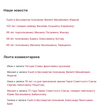
Наши новости
Ушёл в бессмертие полковник Филипп Михайлович Жаркой
100 лет генерал-майору Василию Кузьмичу Коровкину!
99 лет подполковнику Михаилу Петровичу Жакову
98 лет полковнику Борису Алексеевичу Ботову
99 лет полковнику Михаилу Васильевичу Терещенко
Лента комментариев
Иван
к записи
Четыре Славы фронтовика Цуканова
Михаил
к записи
Ушёл в бессмертие полковник Филипп Михайлович
Жаркой
Нина
к записи
76 лет со дня присвоения звания Героя Советского Союза
Сергею Никитовичу Решетову
Михаил
к записи
72 года Герою Советского Союза, генерал-лейтенанту
Юрию Васильевичу Бабанскому
Галина
к записи
Ушёл в бессмертие полковник Александр Леонтьевич
Брик