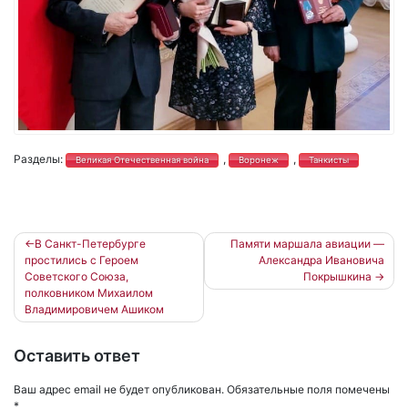
Разделы:
,
,
Великая Отечественная война
Воронеж
Танкисты
Навигация
В Санкт-Петербурге
Памяти маршала авиации —
простились с Героем
Александра Ивановича
по
Советского Союза,
Покрышкина
записям
полковником Михаилом
Владимировичем Ашиком
Оставить ответ
Ваш адрес email не будет опубликован.
Обязательные поля помечены
*