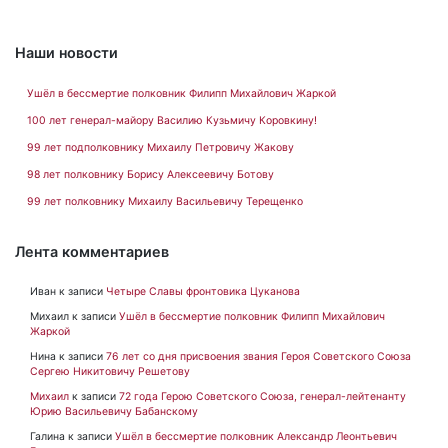
Наши новости
Ушёл в бессмертие полковник Филипп Михайлович Жаркой
100 лет генерал-майору Василию Кузьмичу Коровкину!
99 лет подполковнику Михаилу Петровичу Жакову
98 лет полковнику Борису Алексеевичу Ботову
99 лет полковнику Михаилу Васильевичу Терещенко
Лента комментариев
Иван
к записи
Четыре Славы фронтовика Цуканова
Михаил
к записи
Ушёл в бессмертие полковник Филипп Михайлович
Жаркой
Нина
к записи
76 лет со дня присвоения звания Героя Советского Союза
Сергею Никитовичу Решетову
Михаил
к записи
72 года Герою Советского Союза, генерал-лейтенанту
Юрию Васильевичу Бабанскому
Галина
к записи
Ушёл в бессмертие полковник Александр Леонтьевич