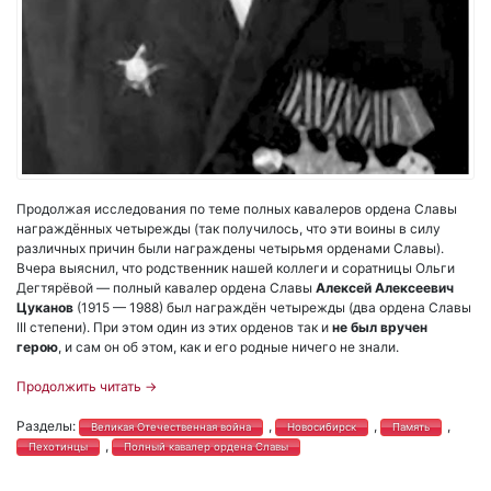
Продолжая исследования по теме полных кавалеров ордена Славы
награждённых четырежды (так получилось, что эти воины в силу
различных причин были награждены четырьмя орденами Славы).
Вчера выяснил, что родственник нашей коллеги и соратницы Ольги
Дегтярёвой — полный кавалер ордена Славы
Алексей Алексеевич
Цуканов
(1915 — 1988) был награждён четырежды (два ордена Славы
III степени). При этом один из этих орденов так и
не был вручен
герою
, и сам он об этом, как и его родные ничего не знали.
Продолжить читать
→
Разделы:
,
,
,
Великая Отечественная война
Новосибирск
Память
,
Пехотинцы
Полный кавалер ордена Славы