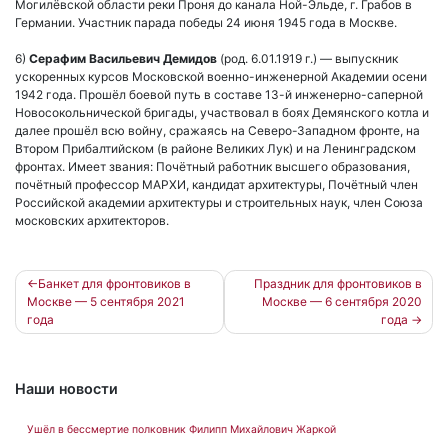
Могилёвской области реки Проня до канала Ной-Эльде, г. Грабов в
Германии. Участник парада победы 24 июня 1945 года в Москве.
6)
Серафим Васильевич Демидов
(род. 6.01.1919 г.) — выпускник
ускоренных курсов Московской военно-инженерной Академии осени
1942 года. Прошёл боевой путь в составе 13-й инженерно-саперной
Новосокольнической бригады, участвовал в боях Демянского котла и
далее прошёл всю войну, сражаясь на Северо-Западном фронте, на
Втором Прибалтийском (в районе Великих Лук) и на Ленинградском
фронтах. Имеет звания: Почётный работник высшего образования,
почётный профессор МАРХИ, кандидат архитектуры, Почётный член
Российской академии архитектуры и строительных наук, член Союза
московских архитекторов.
Навигация
Банкет для фронтовиков в
Праздник для фронтовиков в
Москве — 5 сентября 2021
Москве — 6 сентября 2020
по
года
года
записям
Наши новости
Ушёл в бессмертие полковник Филипп Михайлович Жаркой