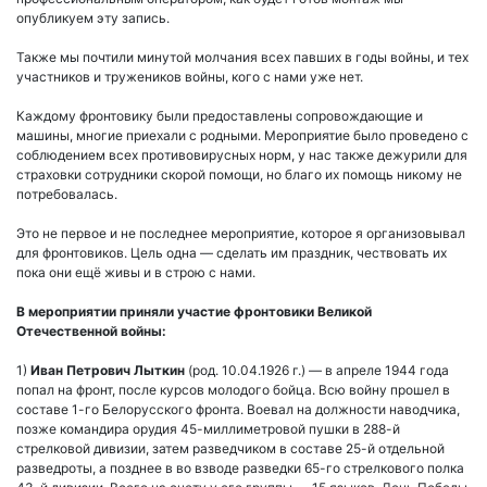
опубликуем эту запись.
Также мы почтили минутой молчания всех павших в годы войны, и тех
участников и тружеников войны, кого с нами уже нет.
Каждому фронтовику были предоставлены сопровождающие и
машины, многие приехали с родными. Мероприятие было проведено с
соблюдением всех противовирусных норм, у нас также дежурили для
страховки сотрудники скорой помощи, но благо их помощь никому не
потребовалась.
Это не первое и не последнее мероприятие, которое я организовывал
для фронтовиков. Цель одна — сделать им праздник, чествовать их
пока они ещё живы и в строю с нами.
В мероприятии приняли участие фронтовики Великой
Отечественной войны:
1)
Иван Петрович Лыткин
(род. 10.04.1926 г.) — в апреле 1944 года
попал на фронт, после курсов молодого бойца. Всю войну прошел в
составе 1-го Белорусского фронта. Воевал на должности наводчика,
позже командира орудия 45-миллиметровой пушки в 288-й
стрелковой дивизии, затем разведчиком в составе 25-й отдельной
разведроты, а позднее в во взводе разведки 65-го стрелкового полка