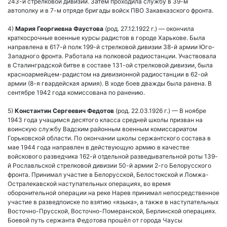
243-й стрелковой дивизии. Затем проходила службу в 39-м
автополку и в 7-м отряде бригады войск ПВО Закавказского фронта.
4)
Мария Георгиевна Фаустова
(род. 27.12.1922 г.) — окончила
краткосрочные военные курсы радистов в городе Харькове. Была
направлена в 617-й полк 199-й стрелковой дивизии 38-й армии Юго-
Западного фронта. Работала на полковой радиостанции. Участвовала
в Сталинградской битве в составе 131-ой стрелковой дивизии, была
красноармейцем-радистом на дивизионной радиостанции в 62-ой
армии (8-я гвардейская армия). В ходе боев дважды была ранена. В
сентябре 1942 года комиссована по ранению.
5)
Константин Сергеевич Федотов
(род. 22.03.1926 г.) — В ноябре
1943 года учащимся десятого класса средней школы призван на
воинскую службу Вадским районным военным комиссариатом
Горьковской области. По окончании школы сержантского состава в
мае 1944 года направлен в действующую армию в качестве
войскового разведчика 162-й отдельной разведывательной роты 139-
й Рославльской стрелковой дивизии 50-й армии 2-го Белорусского
фронта. Принимал участие в Белорусской, Белостокской и Ломжа-
Остралекавской наступательных операциях, во время
оборонительной операции на реке Нарев принимал непосредственное
участие в разведпоиске по взятию «языка», а также в наступательных
Восточно-Прусской, Восточно-Померанской, Берлинской операциях.
Боевой путь сержанта
Федотов
а прошёл от города Чаусы