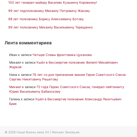
100 лет генерал-майору Василию Кузьмичу Коровкину!
99 лет подполковнику Михаилу Петровичу Жакову
98 лет полковнику Борису Алексеевичу Ботову
99 лет полковнику Михаилу Васильевичу Терещенко
Лента комментариев
Иван
к записи
Четыре Славы фронтовика Цуканова
Михаил
к записи
Ушёл в бессмертие полковник Филипп Михайлович
Жаркой
Нина
к записи
76 лет со дня присвоения звания Героя Советского Союза
Сергею Никитовичу Решетову
Михаил
к записи
72 года Герою Советского Союза, генерал-лейтенанту
Юрию Васильевичу Бабанскому
Галина
к записи
Ушёл в бессмертие полковник Александр Леонтьевич
Брик
© 2026
Наши Воины века XX
|
Михаил Зиновьев