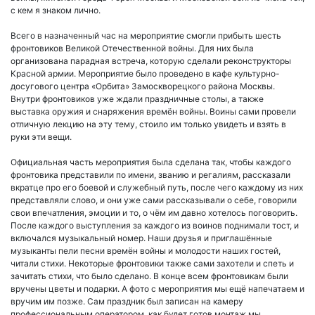
с кем я знаком лично.
Всего в назначенный час на мероприятие смогли прибыть шесть
фронтовиков Великой Отечественной войны. Для них была
организована парадная встреча, которую сделали реконструкторы
Красной армии. Мероприятие было проведено в кафе культурно-
досугового центра «Орбита» Замоскворецкого района Москвы.
Внутри фронтовиков уже ждали праздничные столы, а также
выставка оружия и снаряжения времён войны. Воины сами провели
отличную лекцию на эту тему, стоило им только увидеть и взять в
руки эти вещи.
Официальная часть мероприятия была сделана так, чтобы каждого
фронтовика представили по имени, званию и регалиям, рассказали
вкратце про его боевой и служебный путь, после чего каждому из них
представляли слово, и они уже сами рассказывали о себе, говорили
свои впечатления, эмоции и то, о чём им давно хотелось поговорить.
После каждого выступления за каждого из воинов поднимали тост, и
включался музыкальный номер. Наши друзья и приглашённые
музыканты пели песни времён войны и молодости наших гостей,
читали стихи. Некоторые фронтовики также сами захотели и спеть и
зачитать стихи, что было сделано. В конце всем фронтовикам были
вручены цветы и подарки. А фото с мероприятия мы ещё напечатаем и
вручим им позже. Сам праздник был записан на камеру
профессиональным оператором, как будет готов монтаж мы