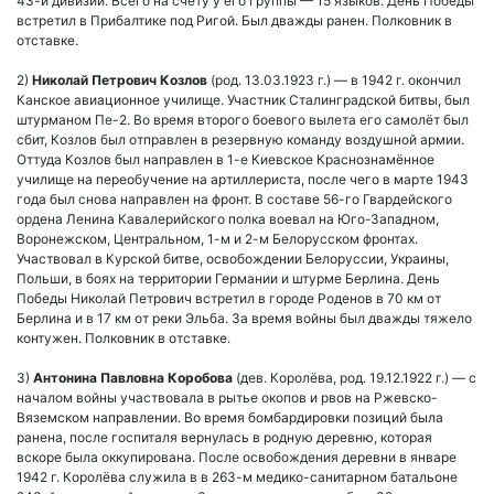
43-й дивизии. Всего на счету у его группы — 15 языков. День Победы
встретил в Прибалтике под Ригой. Был дважды ранен. Полковник в
отставке.
2)
Николай Петрович Козлов
(род. 13.03.1923 г.) — в 1942 г. окончил
Канское авиационное училище. Участник Сталинградской битвы, был
штурманом Пе-2. Во время второго боевого вылета его самолёт был
сбит, Козлов был отправлен в резервную команду воздушной армии.
Оттуда Козлов был направлен в 1-е Киевское Краснознамённое
училище на переобучение на артиллериста, после чего в марте 1943
года был снова направлен на фронт. В составе 56-го Гвардейского
ордена Ленина Кавалерийского полка воевал на Юго-Западном,
Воронежском, Центральном, 1-м и 2-м Белорусском фронтах.
Участвовал в Курской битве, освобождении Белоруссии, Украины,
Польши, в боях на территории Германии и штурме Берлина. День
Победы Николай Петрович встретил в городе Роденов в 70 км от
Берлина и в 17 км от реки Эльба. За время войны был дважды тяжело
контужен. Полковник в отставке.
3)
Антонина Павловна Коробова
(дев. Королёва, род. 19.12.1922 г.) — с
началом войны участвовала в рытье окопов и рвов на Ржевско-
Вяземском направлении. Во время бомбардировки позиций была
ранена, после госпиталя вернулась в родную деревню, которая
вскоре была оккупирована. После освобождения деревни в январе
1942 г. Королёва служила в в 263-м медико-санитарном батальоне