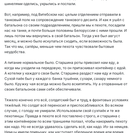
шинелями оделись, укрылись и поспали.
Вот, например, под Витебском нас целым отделением отправили в
танковый полк на сопровождение танкового десанта. И как я ушёл с
батальона со своим подразделением, пришли мы к пехоте, посадили
нас на танке, и почти больше половины Белоруссии с ними прошли. И
лишь потом мы вернулись в свой батальон. Тогда уже был август
месяц, и можно было искупаться сходить, если возможность была.
Так что мы, сапёры, меньше чем пехота чувствовали бытовые
неудобства.
А питание нормальное было. Старшина роты привозил нам еду, а
когда мы уходили на передовую, то он притаскивал контейнер с едой.
А котелки у каждого свои были. Старшина раздаст нам еду и пошёл.
Сухой паёк был у каждого: банка тушёнки, сухари, сахару немного
было. Кружку чая всегда можно было вскипятить. Ну а оторванные от
своих батальонов сами себя обеспечивали.
Тяжело конечно это всё, солдатский быт и труд, в фронтовых условиях
тяжёлый. Но солдат всё переносил и приспосабливался. Во всяком
случае, с голоду не умирали. Использовали свой сухпаёк и те же
пехотинцы. Правда в пехоте всё поставлено строго, и старшина с
этим контейнером по всем траншеям ползал, чтобы накормить пехоту
как надо. Но не всегда удавалось сделать всё, как надо. Из-за немцев.
Немцы имели привычку, как наступает обеденное время или время