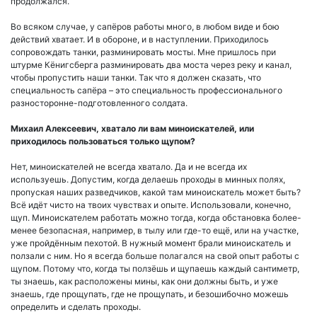
продолжался.
Во всяком случае, у сапёров работы много, в любом виде и бою
действий хватает. И в обороне, и в наступлении. Приходилось
сопровождать танки, разминировать мосты. Мне пришлось при
штурме Кёнигсберга разминировать два моста через реку и канал,
чтобы пропустить наши танки. Так что я должен сказать, что
специальность сапёра – это специальность профессионального
разносторонне-подготовленного солдата.
Михаил Алексеевич, хватало ли вам миноискателей, или
приходилось пользоваться только щупом?
Нет, миноискателей не всегда хватало. Да и не всегда их
используешь. Допустим, когда делаешь проходы в минных полях,
пропуская наших разведчиков, какой там миноискатель может быть?
Всё идёт чисто на твоих чувствах и опыте. Использовали, конечно,
щуп. Миноискателем работать можно тогда, когда обстановка более-
менее безопасная, например, в тылу или где-то ещё, или на участке,
уже пройдённым пехотой. В нужный момент брали миноискатель и
ползали с ним. Но я всегда больше полагался на свой опыт работы с
щупом. Потому что, когда ты ползёшь и щупаешь каждый сантиметр,
ты знаешь, как расположены мины, как они должны быть, и уже
знаешь, где прощупать, где не прощупать, и безошибочно можешь
определить и сделать проходы.