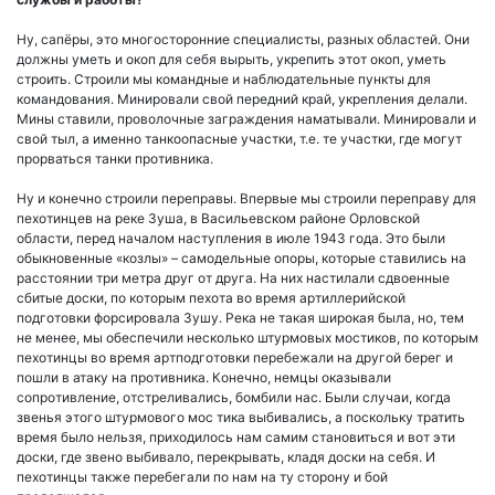
Ну, сапёры, это многосторонние специалисты, разных областей. Они
должны уметь и окоп для себя вырыть, укрепить этот окоп, уметь
строить. Строили мы командные и наблюдательные пункты для
командования. Минировали свой передний край, укрепления делали.
Мины ставили, проволочные заграждения наматывали. Минировали и
свой тыл, а именно танкоопасные участки, т.е. те участки, где могут
прорваться танки противника.
Ну и конечно строили переправы. Впервые мы строили переправу для
пехотинцев на реке Зуша, в Васильевском районе Орловской
области, перед началом наступления в июле 1943 года. Это были
обыкновенные «козлы» – самодельные опоры, которые ставились на
расстоянии три метра друг от друга. На них настилали сдвоенные
сбитые доски, по которым пехота во время артиллерийской
подготовки форсировала Зушу. Река не такая широкая была, но, тем
не менее, мы обеспечили несколько штурмовых мостиков, по которым
пехотинцы во время артподготовки перебежали на другой берег и
пошли в атаку на противника. Конечно, немцы оказывали
сопротивление, отстреливались, бомбили нас. Были случаи, когда
звенья этого штурмового мос тика выбивались, а поскольку тратить
время было нельзя, приходилось нам самим становиться и вот эти
доски, где звено выбивало, перекрывать, кладя доски на себя. И
пехотинцы также перебегали по нам на ту сторону и бой