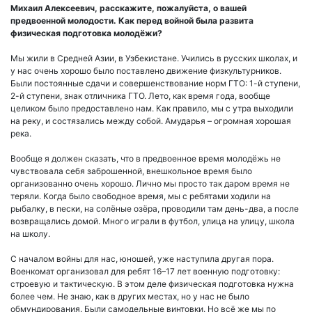
Михаил Алексеевич, расскажите, пожалуйста, о вашей
предвоенной молодости. Как перед войной была развита
физическая подготовка молодёжи?
Мы жили в Средней Азии, в Узбекистане. Учились в русских школах, и
у нас очень хорошо было поставлено движение физкультурников.
Были постоянные сдачи и совершенствование норм ГТО: 1-й ступени,
2-й ступени, знак отличника ГТО. Лето, как время года, вообще
целиком было предоставлено нам. Как правило, мы с утра выходили
на реку, и состязались между собой. Амударья – огромная хорошая
река.
Вообще я должен сказать, что в предвоенное время молодёжь не
чувствовала себя заброшенной, внешкольное время было
организованно очень хорошо. Лично мы просто так даром время не
теряли. Когда было свободное время, мы с ребятами ходили на
рыбалку, в пески, на солёные озёра, проводили там день-два, а после
возвращались домой. Много играли в футбол, улица на улицу, школа
на школу.
С началом войны для нас, юношей, уже наступила другая пора.
Военкомат организовал для ребят 16–17 лет военную подготовку:
строевую и тактическую. В этом деле физическая подготовка нужна
более чем. Не знаю, как в других местах, но у нас не было
обмундирования. Были самодельные винтовки. Но всё же мы по