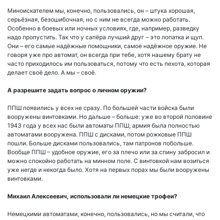
Миноискателем мы, конечно, пользовались, он – штука хорошая,
серьёзная, безошибочная, но с ним не всегда можно работать.
Особенно в боевых или ночных условиях, где, например, разведку
надо пропустить. Так что у сапёра лучший друг – это лопатка и щуп.
Они – его самые надёжные помощники, самое надёжное оружие. Не
говоря уже про автомат, он всегда при тебе, хотя нашему брату не
часто приходилось им пользоваться, потому что есть пехота, которая
делает своё дело. А мы – своё.
А разрешите задать вопрос о личном оружии?
ППШ появились у всех не сразу. По большей части войска были
вооружены винтовками. Но дальше – больше: уже во второй половине
1943 года у всех нас были автоматы ППШ, армия была полностью
автоматами вооружена. ППШ с дисками, потом рожковые ППШ
пошли. Больше дисками пользовались, там патронов побольше.
Вообще ППШ – удобное оружие, его за плечо или за спину забросил и
можно спокойно работать на минном поле. С винтовкой нам возиться
уже негде и некогда было. Хотя на первых порах мы были вооружены
винтовками.
Михаил Алексеевич, использовали ли немецкие трофеи?
Немецкими автоматами, конечно, пользовались, но мы считали, что