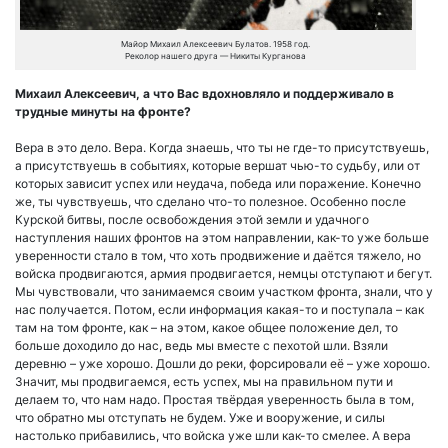
Майор Михаил Алексеевич Булатов. 1958 год.
Реколор нашего друга — Никиты Курганова
Михаил Алексеевич, а что Вас вдохновляло и поддерживало в
трудные минуты на фронте?
Вера в это дело. Вера. Когда знаешь, что ты не где-то присутствуешь,
а присутствуешь в событиях, которые вершат чью-то судьбу, или от
которых зависит успех или неудача, победа или поражение. Конечно
же, ты чувствуешь, что сделано что-то полезное. Особенно после
Курской битвы, после освобождения этой земли и удачного
наступления наших фронтов на этом направлении, как-то уже больше
уверенности стало в том, что хоть продвижение и даётся тяжело, но
войска продвигаются, армия продвигается, немцы отступают и бегут.
Мы чувствовали, что занимаемся своим участком фронта, знали, что у
нас получается. Потом, если информация какая-то и поступала – как
там на том фронте, как – на этом, какое общее положение дел, то
больше доходило до нас, ведь мы вместе с пехотой шли. Взяли
деревню – уже хорошо. Дошли до реки, форсировали её – уже хорошо.
Значит, мы продвигаемся, есть успех, мы на правильном пути и
делаем то, что нам надо. Простая твёрдая уверенность была в том,
что обратно мы отступать не будем. Уже и вооружение, и силы
настолько прибавились, что войска уже шли как-то смелее. А вера