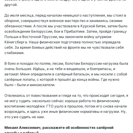
другой.
До июля месяца, перед началом немецкого наступления, мы стоял в
обороне, совершенствуя военное мастерство и занимаясь своими
обязанностями. А после мы участвовали в Курской битве, затем было
освобождение Белоруссии, бои в Прибалтике. Затем, пройдя границу
Польши и Восточной Пруссии, мы закончили войну штурмом
Кёнигсберга. Наша физическая подготовка полностью оправдала
себя. За время боевых действий на фронте мы не чувствовали себя
слабаками.
В боях и походах по полям, лесам, болотам Белоруссии нагрузка была
очень большая. Идёшь, а на тебе и вещмешок, и боеприпасы, и
автомат. Меня определили в сапёрный батальон, и мы носили с собой
сапёрные лопаты, с которой я прошёл до конца войны. Где нужно
было – были и миноискатели.
Отвлекаясь от повествования и глядя на то, что происходит сегодня, я
не могу судить: насколько сейчас хороша работа по физическому
воспитанию молодёжи. ГТО ушло в прошлое, потом его снова начали
возрождать, и здесь уже иные физические нормативы и нагрузки. Ну,
это уже судить не нам.
Михаил Алексеевич, расскажите об особенностях сапёрной
службы и работы?