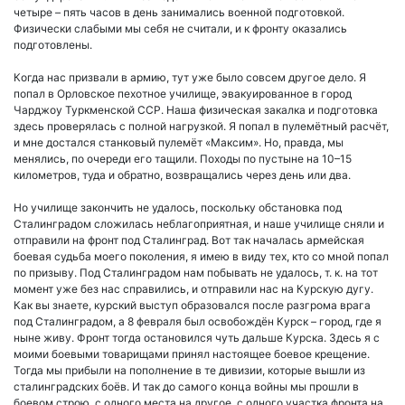
четыре – пять часов в день занимались военной подготовкой.
Физически слабыми мы себя не считали, и к фронту оказались
подготовлены.
Когда нас призвали в армию, тут уже было совсем другое дело. Я
попал в Орловское пехотное училище, эвакуированное в город
Чарджоу Туркменской ССР. Наша физическая закалка и подготовка
здесь проверялась с полной нагрузкой. Я попал в пулемётный расчёт,
и мне достался станковый пулемёт «Максим». Но, правда, мы
менялись, по очереди его тащили. Походы по пустыне на 10–15
километров, туда и обратно, возвращались через день или два.
Но училище закончить не удалось, поскольку обстановка под
Сталинградом сложилась неблагоприятная, и наше училище сняли и
отправили на фронт под Сталинград. Вот так началась армейская
боевая судьба моего поколения, я имею в виду тех, кто со мной попал
по призыву. Под Сталинградом нам побывать не удалось, т. к. на тот
момент уже без нас справились, и отправили нас на Курскую дугу.
Как вы знаете, курский выступ образовался после разгрома врага
под Сталинградом, а 8 февраля был освобождён Курск – город, где я
ныне живу. Фронт тогда остановился чуть дальше Курска. Здесь я с
моими боевыми товарищами принял настоящее боевое крещение.
Тогда мы прибыли на пополнение в те дивизии, которые вышли из
сталинградских боёв. И так до самого конца войны мы прошли в
боевом строю, с одного места на другое, с одного участка фронта на