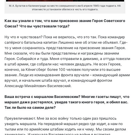
М. А. Булатов в Калининграде на месте совершенного им 6 апреля 1945 года подвига. НА
этом месте установили обелиск в честь его подвига.
Как вы узнали о том, что вам присвоено звание Героя Советского
Союза? Что вы чувствовали тогда?
Ну что я чувствовал? Пока не верилось, что это так. Пока командир
сапёрного батальона капитан Лишенко мне об этом не объявил. Где-
то у меня сохранилось представление на присвоение звания Героя.
Мне сказали, что вы были представлены и награждены званием
Героя. Собирайся и туда. Меня отправили в дивизию, а оттуда повезли
в штаб армии, где собрали нас человек двадцать. Не всех Героев,
конечно, за Кёнигсберг более 100 человек получили это высшее
звание. Люди из командования фронта вручали – командующий армии
вручал, и начальник штаба вручал, и командующий фронтом
Александр Михайлович Василевский.
Ваша встреча с маршалом Василевским? Многие газеты пишут, что
маршал даже растерялся, увидев такого юного героя, и обнял вас.
Так ли было на самом деле?
Преувеличивают. Мне за всю войну только один раз пришлось
увидеть маршала. На передовой маршал редко где ходит, а нам по
тылам или по армейским штабам ходить ни к чему. Мы своим делом
занимались. И маршала Василевского на войне я встретил