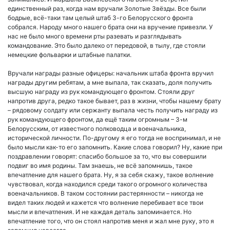
единственный раз, когда нам вручали Золотые Звёзды. Все были
бодрые, всё-таки там целый штаб 3-го Белорусского фронта
собрался. Народу много нашего брата они на вручение привезли. У
нас не было много времени рты разевать и разглядывать
командование. Это было далеко от передовой, в тылу, где стояли
немецкие фольварки и штабные палатки.
Вручали награды разные офицеры: начальник штаба фронта вручил
награды другим ребятам, а мне выпала, так сказать, доля получить
высшую награду из рук командующего фронтом. Стояли друг
напротив друга, редко такое бывает, раз в жизни, чтобы нашему брату
– рядовому солдату или сержанту выпала честь получить награду из
рук командующего фронтом, да ещё таким огромным – 3-м
Белорусским, от известного полководца и военачальника,
исторической личности. По-другому я его тогда не воспринимал, и не
было мысли как-то его запомнить. Какие слова говорил? Ну, какие при
поздравлении говорят: спасибо большое за то, что вы совершили
подвиг во имя родины. Там знаешь, не всё запомнишь, такое
впечатление для нашего брата. Ну, я за себя скажу, такое волнение
чувствовал, когда находился среди такого огромного количества
военачальников. В таком состоянии растерянности – никогда не
видел таких людей и кажется что волнение перебивает все твои
мысли и впечатления. И не каждая деталь запоминается. Но
впечатление того, что он стоял напротив меня и жал мне руку, это я