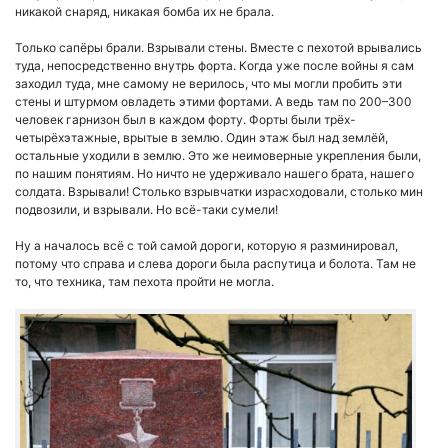
никакой снаряд, никакая бомба их не брала.
Только сапёры брали. Взрывали стены. Вместе с пехотой врывались
туда, непосредственно внутрь форта. Когда уже после войны я сам
заходил туда, мне самому не верилось, что мы могли пробить эти
стены и штурмом овладеть этими фортами. А ведь там по 200–300
человек гарнизон был в каждом форту. Форты были трёх-
четырёхэтажные, врытые в землю. Один этаж был над землёй,
остальные уходили в землю. Это же неимоверные укрепления были,
по нашим понятиям. Но ничто не удерживало нашего брата, нашего
солдата. Взрывали! Столько взрывчатки израсходовали, столько мин
подвозили, и взрывали. Но всё-таки сумели!
Ну а началось всё с той самой дороги, которую я разминировал,
потому что справа и слева дороги была распутица и болота. Там не
то, что техника, там пехота пройти не могла.