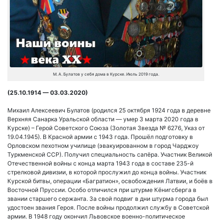
М. А. Булатов у себя дома в Курске. Июль 2019 года.
(25.10.1914 — 03.03.2020)
Михаил Алексеевич Булатов (родился 25 октября 1924 года в деревне
Верхняя Санарка Уральской области — умер 3 марта 2020 года в
Курске) – Герой Советского Союза (Золотая Звезда № 6276, Указ от
19.04.1945). В Красной армии с 1943 года. Прошёл подготовку в
Орловском пехотном училище (эвакуированном в город Чарджоу
Туркменской ССР). Получил специальность сапёра. Участник Великой
Отечественной войны с конца марта 1943 года в составе 235-й
стрелковой дивизии, в которой прослужил до конца войны. Участник
Курской битвы, операции «Багратион», освобождения Латвии, и боёв в
Восточной Пруссии. Особо отличился при штурме Кёнигсберга в
звании старшего сержанта. За свой подвиг в дни штурма города был
удостоен звания Героя. После войны продолжил службу в Советской
армии. В 1948 году окончил Львовское военно-политическое