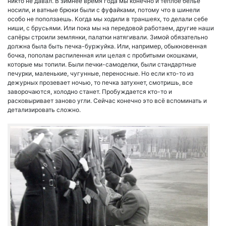
никто не давал. В зимнее время года мы конечно и тёплое бельё
носили, и ватные брюки были с фуфайками, потому что в шинели
особо не поползаешь. Когда мы ходили в траншеях, то делали себе
ниши, с брусьями. Или пока мы на передовой работаем, другие наши
сапёры строили землянки, палатки натягивали. Зимой обязательно
должна была быть печка-буржуйка. Или, например, обыкновенная
бочка, пополам распиленная или целая с пробитыми окошками,
которые мы топили. Были печки-самоделки, были стандартные
печурки, маленькие, чугунные, переносные. Но если кто-то из
дежурных прозевает ночью, то печка затухнет, смотришь, все
заворочаются, холодно станет. Пробуждается кто-то и
расковыривает заново угли. Сейчас конечно это всё вспоминать и
детализировать сложно.