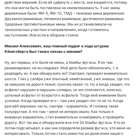
действия верхний. Если её сдёрнуть с места, она взорвётся, потому
что она могла быть поставлена на неизвлекаемость. У нас мины
деревянные были: ЯМ-5, ЯМ-10, ТМД – танковая мина деревянная.
Двухкилограммовые, пятикилограммовые, десятикилограммовые.
Здоровые противотанковые мины. Мы их устанавливали на
танкоопасных участках и направлениях, когда готовилось
наступление. Или если в обороне стояли.
Михаил Алексеевич, ваш главный подвиг в ходе штурма
Кёнигсберга был также связан с минами?
Ну, во-первых, это были не мины, а бомбы-фугасы. Я их там
разминировал, не исследовал. Моё дело было обезопасить, т. е.
разрядить их. А как обнаружить их? Смотрел, проверял внимательно
шоссе. Глаз у сапёра уже опытный, намётанный, уже знаешь, где что
за камушек на дороге лежит, луночка какая-то. Ну а когда увидел, что
асфальт нарушен и нарушен солидно, он же отличается, конечно,
цельный асфальт от вскрытого асфальта. Тогда моё внимание было
усилено. Когда проверил его – там уже увидел что-то не то. Когда
разгрёб верхнюю часть, смотрю – взрыватель. И головка такая
полукруглая. А что там – меня не интересовало. Как только я
вывернул взрыватель, стал внимательно осматривать и проверять
дорогу. Вот так мы и обнаружили все эти 24 бомбы-фугасы. Кто их
потом подсчитывал, и как они определяли размер фугаса, это меня не
интересовало. Только потом стало известно из донесения нашего