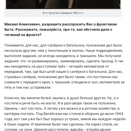
М. А. Булатов. Середина 1950-х гг.
Михаил Алексеевич, разрешите расспросить Вас о фронтовом
быте. Расскажите, пожалуйста, про то, как обстояло дело с
гигиеной на фронте?
Понимаете, для нас, для сапёрного батальона, положение дел было
несколько другим, чем у пехотинцев в окопах. Наше подразделение,
выполняя задания, не всегда находилось в траншеях. Мы получали
задания: что-то разминировать, заминировать, сделать проход. А так
мы находились на расстоянии трёх – четырёх километров от
передовой, там, где был штаб нашего сапёрного батальона. Для нас,
строевых сапёров, положение дел было таким, что постоянно нас
снимали с переднего края, с траншей, отводили в тыл, километров за
пять и там нас устраивали.
Конечно, мы меняли бельё, мылись в душе больше других. Ну, а о
постели и речи быть не могло. И в разговоре такое не положено.
Шинель – вот постель. А летом уже можно и в ротном хозяйстве, в
каптёрке поспать. Под Витебском мы стояли в обороне до июня 1944
года, вот там уже быт был хорошо устроен, зимой мы каждую неделю
в баню ходили. И землянки были там сделаны. На нарах спали, на
соломе, на сене. Шинели расстелили, вдвоём – втроём двумя