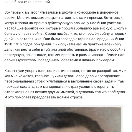
наша была очень сильной.
Во-первых, мы воспитывались в школе и комсомоле в довоенное
время. Многие комсомольцы – патриоты стали героями. Во-вторых,
когда я попал на фронт в действующую армию, у нас были учителя –
настоящие фронтовики, которые прошли большую армейскую школу и
большую часть войны. Среди них были те, кто прошёл войну с первых
дней, но остался жив. Они были гораздо старше нас, среди них были
1910–1915 годов рождения. Они обучали нас на практике военному
делу, как вести себя в той или иной обстановке. Брали нас с собой на
передовую, показывали, как минировать и разминировать. Учили нас
своим мужеством, поведением, советами и личным примером.
Как от пули увернуться, если летит снаряд, то где он разорвётся. Ну и,
как мне кажется, главное – учили делать своё дело и преодолевать
первоначальный страх. Углубишься в выполнение своей задачи, там
проходы сделать, там минировать, и страх уходит в сторону, ты
отвлекаешься от всяких других мыслей, а делаешь только своё дело.
И это помогает преодолевать всякие страхи.