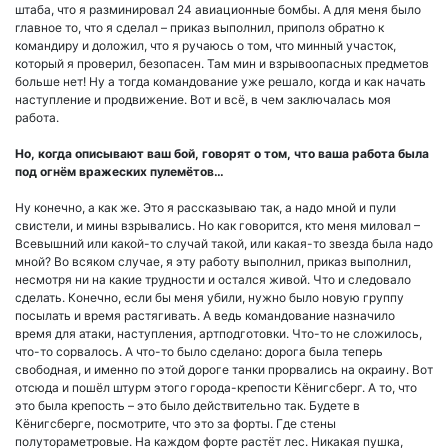
штаба, что я разминировал 24 авиационные бомбы. А для меня было
главное то, что я сделал – приказ выполнил, приполз обратно к
командиру и доложил, что я ручаюсь о том, что минный участок,
который я проверил, безопасен. Там мин и взрывоопасных предметов
больше нет! Ну а тогда командование уже решало, когда и как начать
наступление и продвижение. Вот и всё, в чем заключалась моя
работа.
Но, когда описывают ваш бой, говорят о том, что ваша работа была
под огнём вражеских пулемётов…
Ну конечно, а как же. Это я рассказываю так, а надо мной и пули
свистели, и мины взрывались. Но как говорится, кто меня миловал –
Всевышний или какой-то случай такой, или какая-то звезда была надо
мной? Во всяком случае, я эту работу выполнил, приказ выполнил,
несмотря ни на какие трудности и остался живой. Что и следовало
сделать. Конечно, если бы меня убили, нужно было новую группу
посылать и время растягивать. А ведь командование назначило
время для атаки, наступления, артподготовки. Что-то не сложилось,
что-то сорвалось. А что-то было сделано: дорога была теперь
свободная, и именно по этой дороге танки прорвались на окраину. Вот
отсюда и пошёл штурм этого города-крепости Кёнигсберг. А то, что
это была крепость – это было действительно так. Будете в
Кёнигсберге, посмотрите, что это за форты. Где стены
полутораметровые. На каждом форте растёт лес. Никакая пушка,