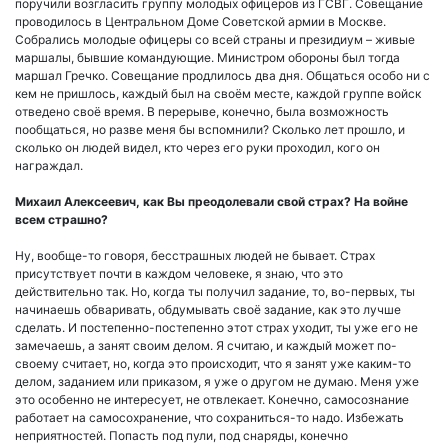
поручили возгласить группу молодых офицеров из ГСВГ. Совещание
проводилось в Центральном Доме Советской армии в Москве.
Собрались молодые офицеры со всей страны и президиум – живые
маршалы, бывшие командующие. Министром обороны был тогда
маршал Гречко. Совещание продлилось два дня. Общаться особо ни с
кем не пришлось, каждый был на своём месте, каждой группе войск
отведено своё время. В перерыве, конечно, была возможность
пообщаться, но разве меня бы вспомнили? Сколько лет прошло, и
сколько он людей видел, кто через его руки проходил, кого он
награждал.
Михаил Алексеевич, как Вы преодолевали свой страх? На войне
всем страшно?
Ну, вообще-то говоря, бесстрашных людей не бывает. Страх
присутствует почти в каждом человеке, я знаю, что это
действительно так. Но, когда ты получил задание, то, во-первых, ты
начинаешь обваривать, обдумывать своё задание, как это лучше
сделать. И постепенно-постепенно этот страх уходит, ты уже его не
замечаешь, а занят своим делом. Я считаю, и каждый может по-
своему считает, но, когда это происходит, что я занят уже каким-то
делом, заданием или приказом, я уже о другом не думаю. Меня уже
это особенно не интересует, не отвлекает. Конечно, самосознание
работает на самосохранение, что сохраниться-то надо. Избежать
неприятностей. Попасть под пули, под снаряды, конечно