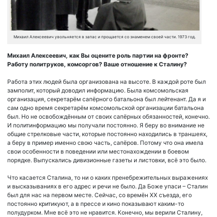
Михаил Алексеевич увольняется в запас и прощается со знаменем своей части. 1973 год.
Михаил Алексеевич, как Вы оцените роль партии на фронте?
Работу политруков, комсоргов? Ваше отношение к Сталину?
Работа этих людей была организована на высоте. В каждой роте был
замполит, который доводил информацию. Была комсомольская
организация, секретарём сапёрного батальона был лейтенант. Да я и
сам одно время секретарём комсомольской организации батальона
был. Но не освобождённым от своих сапёрных обязанностей, конечно.
И политинформацию мы получали постоянно. Я беру во внимание не
общие стрелковые части, которые постоянно находились в траншеях,
а беру в пример именно свою часть, сапёров. Потому что она имела
свои особенности в поведении или местонахождении в боевом
порядке. Выпускались дивизионные газеты и листовки, всё это было.
Что касается Сталина, то ни о каких пренебрежительных выражениях
и высказываниях в его адрес и речи не было. Да Боже упаси – Сталин
был для нас на первом месте. Сейчас, со времён XX съезда, его
постоянно критикуют, а в прессе и кино показывают каким-то
полудурком. Мне всё это не нравится. Конечно, мы верили Сталину,