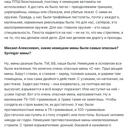
наш ППШ безотказный, поэтому я немецкие автоматы не
использовал. А достать их было легко – преодолеваем траншеи,
укрепрайоны, немцы или сбежали, или убитые лежат. С ними их
оружие. Правда, у нас были трофейные пистолеты, почти у каждого,
маленькие, карманные револьверы были. Но для нас, сапёров, это
малоприменимое оружие. Для нас главное оружие – это наша
специальность. Пехота надеется на нас – не на то, что мы стреляем, а
на то, что мы делаем своё дело. Для них делаем им дорогу и проходы.
Михаил Алексеевич, какие немецкие мины были самые опасные?
Springer мины?
Ну, мины разные были. ТМ, ББ, наши были. Немецкие в основном все
были железные. Но конечно очень опасные мины «С-ки». Прыгающие
мины. Берут стакан, в стакане – заряд, толовая шашка, и шарики там
помещены, и она сама двойного действия. С усиками, но натяжная, на
растяжке. Задел растяжку – она взорвалась, на полтора метра
выскочит, взрывается и всё вокруг поражает. Или наступил на неё –
усики торчат. Вот это очень опасная мина, малозаметная. Ну и
маленькие 75–100-граммовые, в траве такие не заметишь. Чтобы
солдата из строя вывести, их достаточно. У нас были
противопехотные мины и 75-граммовые, и 100-граммовые.
Достаточно наступить и стопу оторвёт, или полстопы. Больше человек
никуда не годен. Немецкие противотанковые мины неизвлекаемые
ставили. С тремя взрывателями: донный, боковой и нажимного