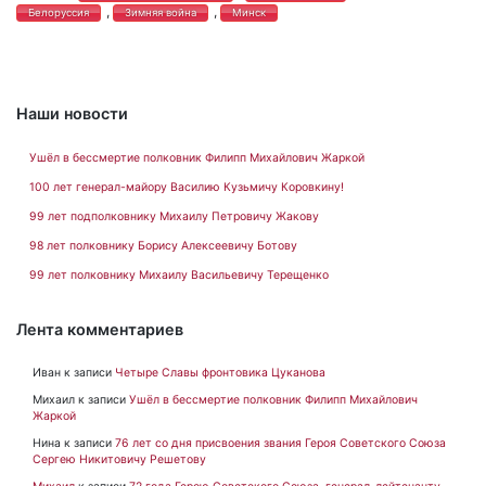
,
,
Белоруссия
Зимняя война
Минск
Наши новости
Ушёл в бессмертие полковник Филипп Михайлович Жаркой
100 лет генерал-майору Василию Кузьмичу Коровкину!
99 лет подполковнику Михаилу Петровичу Жакову
98 лет полковнику Борису Алексеевичу Ботову
99 лет полковнику Михаилу Васильевичу Терещенко
Лента комментариев
Иван
к записи
Четыре Славы фронтовика Цуканова
Михаил
к записи
Ушёл в бессмертие полковник Филипп Михайлович
Жаркой
Нина
к записи
76 лет со дня присвоения звания Героя Советского Союза
Сергею Никитовичу Решетову