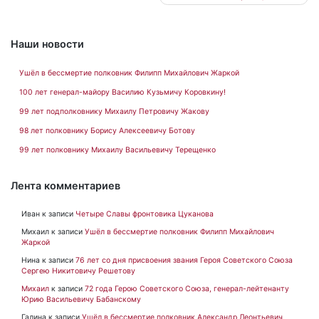
по
записям
Наши новости
Ушёл в бессмертие полковник Филипп Михайлович Жаркой
100 лет генерал-майору Василию Кузьмичу Коровкину!
99 лет подполковнику Михаилу Петровичу Жакову
98 лет полковнику Борису Алексеевичу Ботову
99 лет полковнику Михаилу Васильевичу Терещенко
Лента комментариев
Иван
к записи
Четыре Славы фронтовика Цуканова
Михаил
к записи
Ушёл в бессмертие полковник Филипп Михайлович
Жаркой
Нина
к записи
76 лет со дня присвоения звания Героя Советского Союза
Сергею Никитовичу Решетову
Михаил
к записи
72 года Герою Советского Союза, генерал-лейтенанту
Юрию Васильевичу Бабанскому
Галина
к записи
Ушёл в бессмертие полковник Александр Леонтьевич