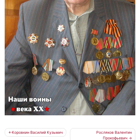
Навигация
Коровкин Василий Кузьмич
Росляков Валентин
Прокофьевич