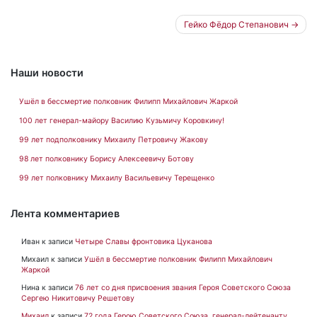
Навигация
Гейко Фёдор Степанович
по
записям
Наши новости
Ушёл в бессмертие полковник Филипп Михайлович Жаркой
100 лет генерал-майору Василию Кузьмичу Коровкину!
99 лет подполковнику Михаилу Петровичу Жакову
98 лет полковнику Борису Алексеевичу Ботову
99 лет полковнику Михаилу Васильевичу Терещенко
Лента комментариев
Иван
к записи
Четыре Славы фронтовика Цуканова
Михаил
к записи
Ушёл в бессмертие полковник Филипп Михайлович
Жаркой
Нина
к записи
76 лет со дня присвоения звания Героя Советского Союза
Сергею Никитовичу Решетову
Михаил
к записи
72 года Герою Советского Союза, генерал-лейтенанту