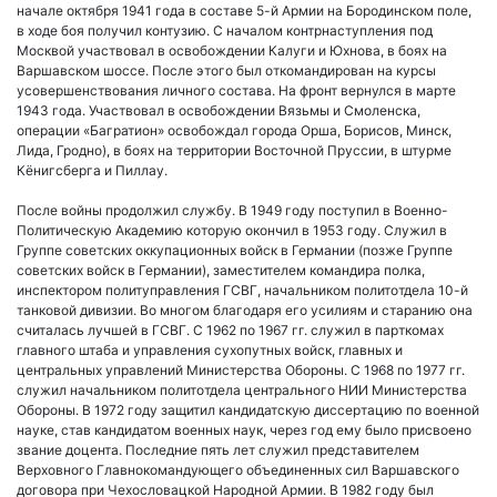
начале октября 1941 года в составе 5-й Армии на Бородинском поле,
в ходе боя получил контузию. С началом контрнаступления под
Москвой участвовал в освобождении Калуги и Юхнова, в боях на
Варшавском шоссе. После этого был откомандирован на курсы
усовершенствования личного состава. На фронт вернулся в марте
1943 года. Участвовал в освобождении Вязьмы и Смоленска,
операции «Багратион» освобождал города Орша, Борисов, Минск,
Лида, Гродно), в боях на территории Восточной Пруссии, в штурме
Кёнигсберга и Пиллау.
После войны продолжил службу. В 1949 году поступил в Военно-
Политическую Академию которую окончил в 1953 году. Служил в
Группе советских оккупационных войск в Германии (позже Группе
советских войск в Германии), заместителем командира полка,
инспектором политуправления ГСВГ, начальником политотдела 10-й
танковой дивизии. Во многом благодаря его усилиям и старанию она
считалась лучшей в ГСВГ. С 1962 по 1967 гг. служил в парткомах
главного штаба и управления сухопутных войск, главных и
центральных управлений Министерства Обороны. С 1968 по 1977 гг.
служил начальником политотдела центрального НИИ Министерства
Обороны. В 1972 году защитил кандидатскую диссертацию по военной
науке, став кандидатом военных наук, через год ему было присвоено
звание доцента. Последние пять лет служил представителем
Верховного Главнокомандующего объединенных сил Варшавского
договора при Чехословацкой Народной Армии. В 1982 году был