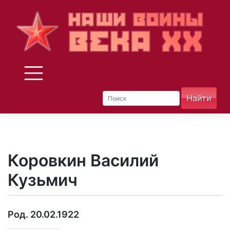
Skip
to
content
Коровкин Василий
Кузьмич
Род. 20.02.1922