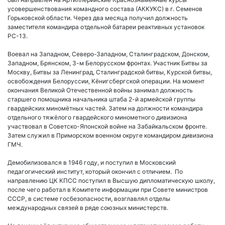
усовершенствования командного состава (АККУКС) в г. Семенов
Горьковской области. Через два месяца получил должность
заместителя командира отдельной батареи реактивных установок
РС-13.
Воевал на Западном, Северо-Западном, Сталинградском, Донском,
Западном, Брянском, 3-м Белорусском фронтах. Участник Битвы за
Москву, Битвы за Ленинград, Сталинградской битвы, Курской битвы,
освобождения Белоруссии, Кёнигсбергской операции. На момент
окончания Великой Отечественной войны занимал должность
старшего помощника начальника штаба 2-й армейской группы
гвардейских миномётных частей. Затем на должности командира
отдельного тяжёлого гвардейского минометного дивизиона
участвовал в Советско-Японской войне на Забайкальском фронте.
Затем служил в Приморском военном округе командиром дивизиона
ГМЧ.
Демобилизовался в 1946 году, и поступил в Московский
педагогический институт, который окончил с отличием. По
направлению ЦК КПСС поступил в Высшую дипломатическую школу,
после чего работал в Комитете информации при Совете министров
СССР, в системе госбезопасности, возглавлял отделы
международных связей в ряде союзных министерств.