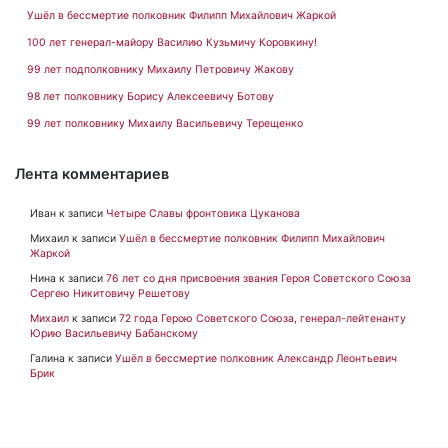
Ушёл в бессмертие полковник Филипп Михайлович Жаркой
100 лет генерал-майору Василию Кузьмичу Коровкину!
99 лет подполковнику Михаилу Петровичу Жакову
98 лет полковнику Борису Алексеевичу Ботову
99 лет полковнику Михаилу Васильевичу Терещенко
Лента комментариев
Иван
к записи
Четыре Славы фронтовика Цуканова
Михаил
к записи
Ушёл в бессмертие полковник Филипп Михайлович
Жаркой
Нина
к записи
76 лет со дня присвоения звания Героя Советского Союза
Сергею Никитовичу Решетову
Михаил
к записи
72 года Герою Советского Союза, генерал-лейтенанту
Юрию Васильевичу Бабанскому
Галина
к записи
Ушёл в бессмертие полковник Александр Леонтьевич
Брик