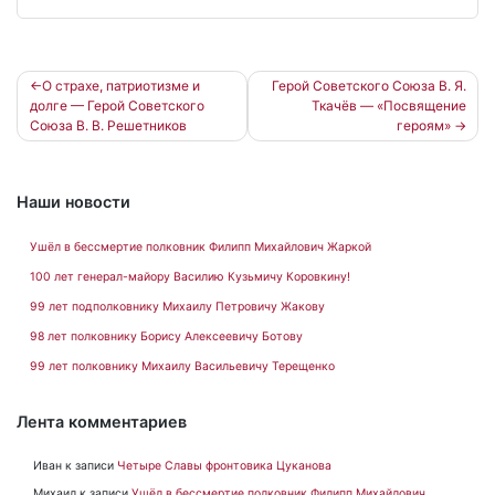
Навигация
О страхе, патриотизме и
Герой Советского Союза В. Я.
долге — Герой Советского
Ткачёв — «Посвящение
по
Союза В. В. Решетников
героям»
записям
Наши новости
Ушёл в бессмертие полковник Филипп Михайлович Жаркой
100 лет генерал-майору Василию Кузьмичу Коровкину!
99 лет подполковнику Михаилу Петровичу Жакову
98 лет полковнику Борису Алексеевичу Ботову
99 лет полковнику Михаилу Васильевичу Терещенко
Лента комментариев
Иван
к записи
Четыре Славы фронтовика Цуканова
Михаил
к записи
Ушёл в бессмертие полковник Филипп Михайлович