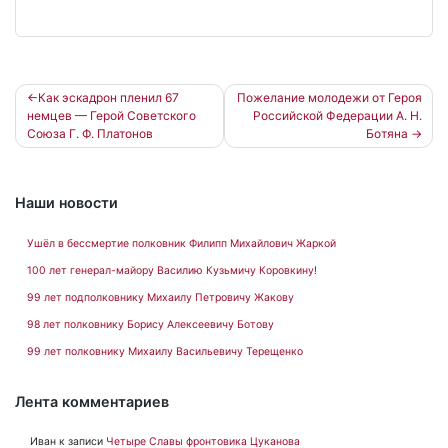
Навигация
Как эскадрон пленил 67
Пожелание молодежи от Героя
немцев — Герой Советского
Российской Федерации А. Н.
по
Союза Г. Ф. Платонов
Ботяна
записям
Наши новости
Ушёл в бессмертие полковник Филипп Михайлович Жаркой
100 лет генерал-майору Василию Кузьмичу Коровкину!
99 лет подполковнику Михаилу Петровичу Жакову
98 лет полковнику Борису Алексеевичу Ботову
99 лет полковнику Михаилу Васильевичу Терещенко
Лента комментариев
Иван
к записи
Четыре Славы фронтовика Цуканова