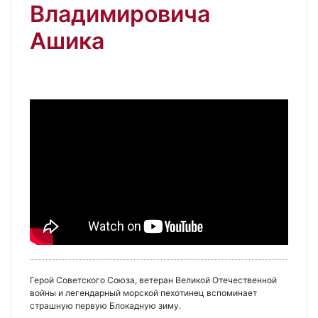
Владимировича
Ашика
Герой Советского Союза, ветеран Великой Отечественной
войны и легендарный морской пехотинец вспоминает
страшную первую Блокадную зиму.