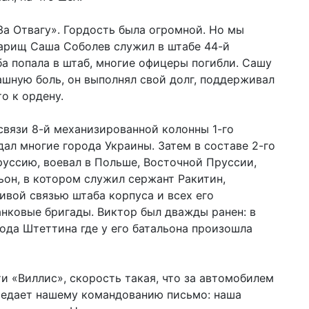
а Отвагу». Гордость была огромной. Но мы
варищ Саша Соболев служил в штабе 44-й
ба попала в штаб, многие офицеры погибли. Сашу
рашную боль, он выполнял свой долг, поддерживал
о к ордену.
связи 8-й механизированной колонны 1-го
ал многие города Украины. Затем в составе 2-го
уссию, воевал в Польше, Восточной Пруссии,
ьон, в котором служил сержант Ракитин,
ивой связью штаба корпуса и всех его
нковые бригады. Виктор был дважды ранен: в
орода Штеттина где у его батальона произошла
и «Виллис», скорость такая, что за автомобилем
Передает нашему командованию письмо: наша