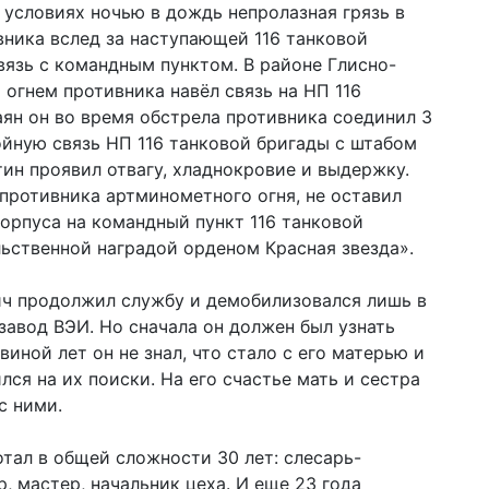
условиях ночью в дождь непролазная грязь в
ника вслед за наступающей 116 танковой
язь с командным пунктом. В районе Глисно-
гнем противника навёл связь на НП 116
аян он во время обстрела противника соединил 3
йную связь НП 116 танковой бригады с штабом
тин проявил отвагу, хладнокровие и выдержку.
противника артминометного огня, не оставил
корпуса на командный пункт 116 танковой
ьственной наградой орденом Красная звезда».
ич продолжил службу и демобилизовался лишь в
завод ВЭИ. Но сначала он должен был узнать
иной лет он не знал, что стало с его матерью и
лся на их поиски. На его счастье мать и сестра
с ними.
тал в общей сложности 30 лет: слесарь-
 мастер, начальник цеха. И еще 23 года