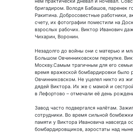
нем практически дневал и ночевал. Сов
бригадиром. Володя Бабашов, паренек 
Ракитина. Добросовестные работники, 
счету, их фотографии поместили на Дос
взрослых рабочих. Виктор Иванович да
Чихарин, Воронин.
Незадолго до войны они с матерью и мл
Большом Овчинниковском переулке. Вик
Москву.Самым трагичным для его семьи в
время вражеской бомбардировки было 
Овчинниковском. Не уцелел никто из жи
дядей Виктора. Их же с мамой и сестрой
в Лефортово – отмечали её день рожден
Завод часто подвергался налётам. Зажи
сотрудники. Во время сильной бомбежки
памяти у Виктора Ивановича навсегда о
бомбардировщиков, аэростаты над ныне