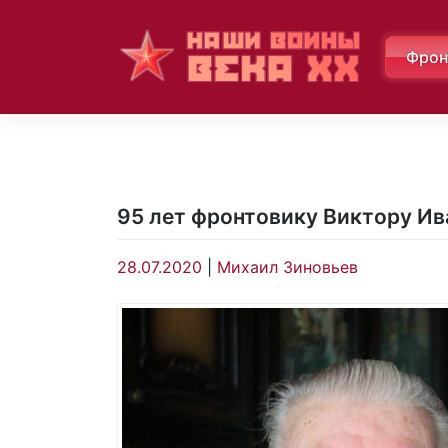
Skip
to
Фрон
content
95 лет фронтовику Виктору Ив
28.07.2020
|
Михаил Зиновьев