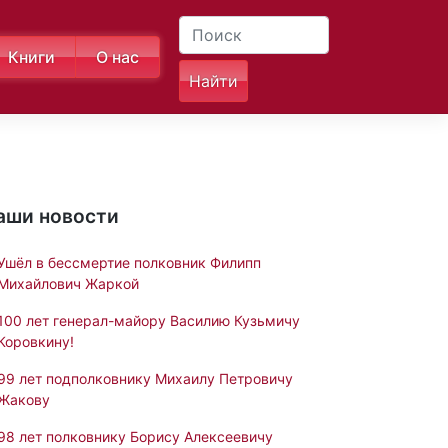
Книги
О нас
аши новости
Ушёл в бессмертие полковник Филипп
Михайлович Жаркой
100 лет генерал-майору Василию Кузьмичу
Коровкину!
99 лет подполковнику Михаилу Петровичу
Жакову
98 лет полковнику Борису Алексеевичу