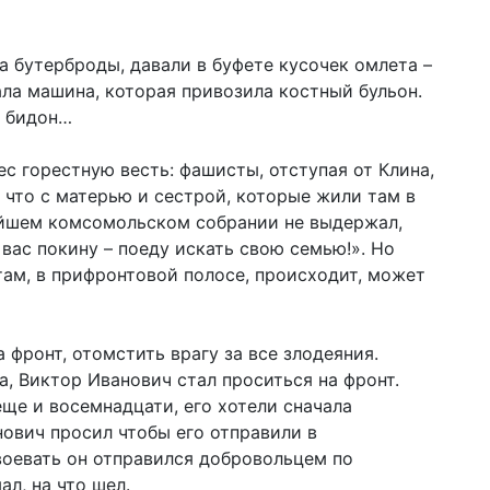
а бутерброды, давали в буфете кусочек омлета –
ала машина, которая привозила костный бульон.
в бидон…
ес горестную весть: фашисты, отступая от Клина,
и что с матерью и сестрой, которые жили там в
жайшем комсомольском собрании не выдержал,
я вас покину – поеду искать свою семью!». Но
 там, в прифронтовой полосе, происходит, может
 фронт, отомстить врагу за все злодеяния.
а, Виктор Иванович стал проситься на фронт.
ще и восемнадцати, его хотели сначала
нович просил чтобы его отправили в
оевать он отправился добровольцем по
л, на что шел.