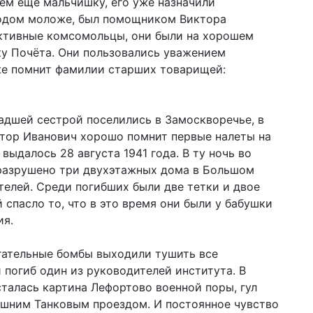
сем еще мальчишку, его уже назначили
годом моложе, был помощником Виктора
активные комсомольцы, они были на хорошем
ку Почёта. Они пользовались уважением
же помнит фамилии старших товарищей:
адшей сестрой поселились в Замоскворечье, в
тор Иванович хорошо помнит первые налеты на
ыдалось 28 августа 1941 года. В ту ночь во
разрушено три двухэтажных дома в Большом
телей. Среди погибших были две тетки и двое
 спасло то, что в это время они были у бабушки
ия.
гательные бомбы выходили тушить все
 погиб один из руководителей института. В
сталась картина Лефортово военной поры, гул
шним Танковым проездом. И постоянное чувство