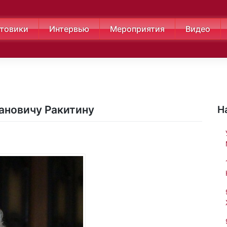
товики
Интервью
Мероприятия
Видео
ановичу Ракитину
Н