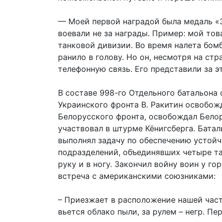
— Моей первой наградой была медаль «З
воевали не за награды. Пример: мой то
танковой дивизии. Во время налета бом
ранило в голову. Но он, несмотря на ст
телефонную связь. Его представили за эт
В составе 998-го Отдельного батальона 
Украинского фронта В. Ракитин освобожд
Белорусского фронта, освобождал Белор
участвовал в штурме Кёнигсберга. Батал
выполнял задачу по обеспечению устойч
подразделений, объединявших четыре та
руку и в ногу. Закончил войну воин у г
встреча с американскими союзниками:
– Приезжает в расположение нашей част
вьется облако пыли, за рулем – негр. 