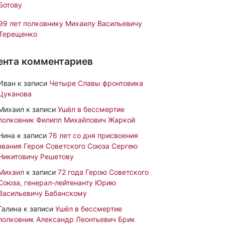
Ботову
99 лет полковнику Михаилу Васильевичу
Терещенко
ента комментариев
Иван
к записи
Четыре Славы фронтовика
Цуканова
Михаил
к записи
Ушёл в бессмертие
полковник Филипп Михайлович Жаркой
Нина
к записи
76 лет со дня присвоения
звания Героя Советского Союза Сергею
Никитовичу Решетову
Михаил
к записи
72 года Герою Советского
Союза, генерал-лейтенанту Юрию
Васильевичу Бабанскому
Галина
к записи
Ушёл в бессмертие
полковник Александр Леонтьевич Брик