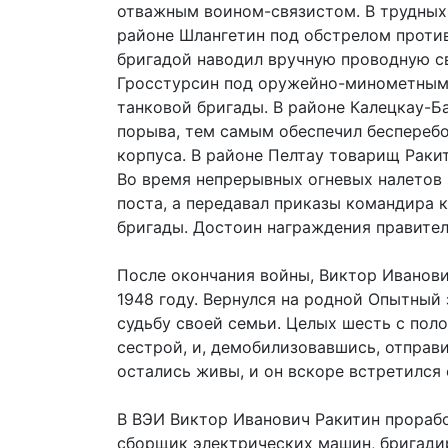
отважным воином-связистом. В трудных 
районе Шлангетин под обстрелом против
бригадой наводил вручную проводную св
Гросстурсин под оружейно-минометным о
танковой бригады. В районе Калецкау-Б
порыва, тем самым обеспечил бесперебо
корпуса. В районе Пелтау товарищ Раки
Во время непрерывных огневых налетов 
поста, а передавал приказы командира 
бригады. Достоин награждения правител
После окончания войны, Виктор Иванов
1948 году. Вернулся на родной Опытный 
судьбу своей семьи. Целых шесть с полов
сестрой, и, демобилизовавшись, отправи
остались живы, и он вскоре встретился 
В ВЭИ Виктор Иванович Ракитин прорабо
сборщик электрических машин, бригадир,