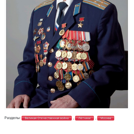
Разделы:
,
,
Великая Отечественная война
Лётчики
Москва