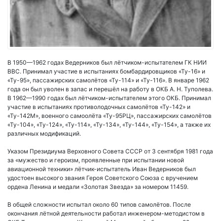
В 1950—1962 годах Ведерников был лётчиком-испытателем ГК НИИ
ВВС. Принимал участие в испытаниях бомбардировщиков «Ту-16» и
«Ту-95», пассажирских самолётов «Ту-114» и «Ту-116». В январе 1962
года он был уволен в запас и перешёл на работу в ОКБ А. Н. Туполева.
В 1962—1990 годах был лётчиком-испытателем этого ОКБ. Принимал
участие в испытаниях противолодочных самолётов «Ту-142» и
«Ту-142М», военного самоолёта «Ту-95РЦ», пассажирских самолётов
«Ту-104», «Ту-124», «Ту-114», «Ту-134», «Ту-144», «Ту-154», а также их
различных модификаций.
Указом Президиума Верховного Совета СССР от 3 сентября 1981 года
за «мужество и героизм, проявленные при испытании новой
авиационной техники» лётчик-испытатель Иван Ведерников был
удостоен высокого звания Героя Советского Союза с вручением
ордена Ленина и медали «Золотая Звезда» за номером 11459.
В общей сложности испытал около 60 типов самолётов. После
окончания лётной деятельности работал инженером-методистом в