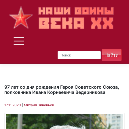
Skip
to
content
97 лет со дня рождения Героя Советского Союза,
полковника Ивана Корнеевича Ведерникова
17.11.2020
|
Михаил Зиновьев