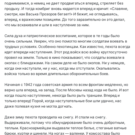
поднимаемся, а немец не дает продвигаться вперед, стреляет без
продыху. И тогда комбриг вновь кидается вперед и кричит: «Славяне,
смотри, как Васька Прозоров бегает!» И бежит, не оглядываясь,
вперед, к вражеским позициям. До того заразительно он это делал,
что мы вскакивали и шли в наступление за ним.
Сила духа и патриотическое воспитание, которое в те годы было
очень сильным. Уверен, что оно помогло многим солдатам воевать в
трудных условиях. Особенно пехотинцам. Как известно, пехота всегда
идет впереди наступления. Этот род войск всю войну круглосуточно
провел на земле. Только в кино показывают, что солдаты воевали в
окопах с блиндажами. На самом деле не было окопов. Ни у немцев,
когда они наступали, ни у нас, когда мы отступали. Окапывались
войска только во время длительных оборонительных боев.
Начиная с 1942 года советская армия по всем фронтам медленно, но
верно шла вперед, на запад. После Москвы назад хода не было. И вот
когда пошло наступление, некогда было рыть траншеи. Вперед и
только вперед! Порой, когда наступательные бои шли удачно, нас
даже полевая кухня не могла догнать.
Даже зиму пехота проводила на снегу. И спали на снегу.
Выдерживали, потому что обмундирование было очень добротным,
теплым. Красноармейцам выдавали теплое белье, стеганые ватные
брюки, куртки и шинели. На ногах — валенки. У комсостава было