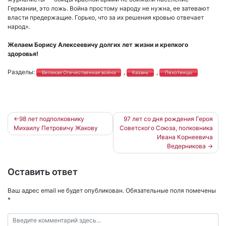
Германии, это ложь. Война простому народу не нужна, ее затевают
власти предержащие. Горько, что за их решения кровью отвечает
народ».
Желаем Борису Алексеевичу долгих лет жизни и крепкого
здоровья!
Разделы:
,
,
Великая Отечественная война
Казань
Пехотинцы
Навигация
98 лет подполковнику
97 лет со дня рождения Героя
Михаилу Петровичу Жакову
Советского Союза, полковника
по
Ивана Корнеевича
записям
Ведерникова
Оставить ответ
Ваш адрес email не будет опубликован.
Обязательные поля помечены
*