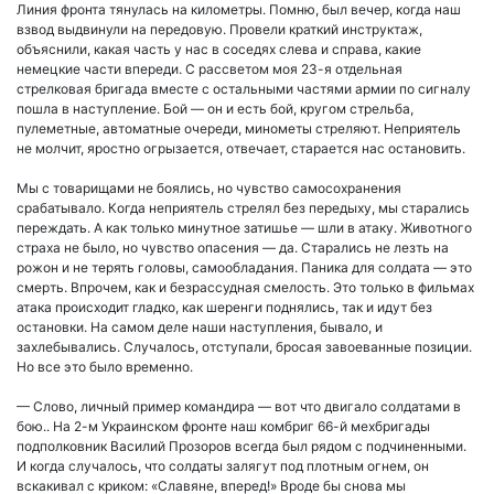
Линия фронта тянулась на километры. Помню, был вечер, когда наш
взвод выдвинули на передовую. Провели краткий инструктаж,
объяснили, какая часть у нас в соседях слева и справа, какие
немецкие части впереди. С рассветом моя 23-я отдельная
стрелковая бригада вместе с остальными частями армии по сигналу
пошла в наступление. Бой — он и есть бой, кругом стрельба,
пулеметные, автоматные очереди, минометы стреляют. Неприятель
не молчит, яростно огрызается, отвечает, старается нас остановить.
Мы с товарищами не боялись, но чувство самосохранения
срабатывало. Когда неприятель стрелял без передыху, мы старались
переждать. А как только минутное затишье — шли в атаку. Животного
страха не было, но чувство опасения — да. Старались не лезть на
рожон и не терять головы, самообладания. Паника для солдата — это
смерть. Впрочем, как и безрассудная смелость. Это только в фильмах
атака происходит гладко, как шеренги поднялись, так и идут без
остановки. На самом деле наши наступления, бывало, и
захлебывались. Случалось, отступали, бросая завоеванные позиции.
Но все это было временно.
— Слово, личный пример командира — вот что двигало солдатами в
бою.. На 2-м Украинском фронте наш комбриг 66-й мехбригады
подполковник Василий Прозоров всегда был рядом с подчиненными.
И когда случалось, что солдаты залягут под плотным огнем, он
вскакивал с криком: «Славяне, вперед!» Вроде бы снова мы