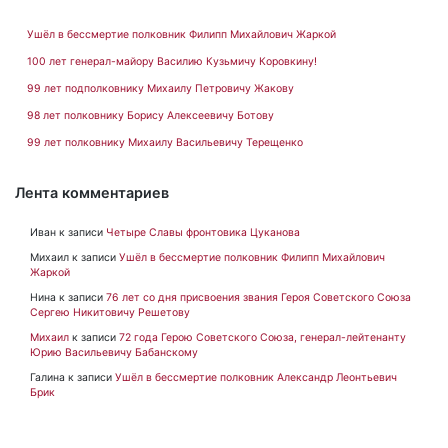
Ушёл в бессмертие полковник Филипп Михайлович Жаркой
100 лет генерал-майору Василию Кузьмичу Коровкину!
99 лет подполковнику Михаилу Петровичу Жакову
98 лет полковнику Борису Алексеевичу Ботову
99 лет полковнику Михаилу Васильевичу Терещенко
Лента комментариев
Иван
к записи
Четыре Славы фронтовика Цуканова
Михаил
к записи
Ушёл в бессмертие полковник Филипп Михайлович
Жаркой
Нина
к записи
76 лет со дня присвоения звания Героя Советского Союза
Сергею Никитовичу Решетову
Михаил
к записи
72 года Герою Советского Союза, генерал-лейтенанту
Юрию Васильевичу Бабанскому
Галина
к записи
Ушёл в бессмертие полковник Александр Леонтьевич
Брик