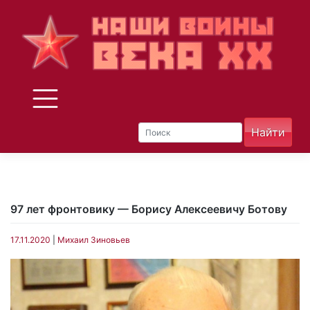
Skip
to
content
97 лет фронтовику — Борису Алексеевичу Ботову
17.11.2020
|
Михаил Зиновьев