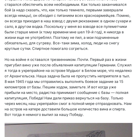
старался обеспечить всем необходимым. Как только заканчивался
бой (а надо сказать, что, как только темнело, первыми завершали
всегда немцы), он обходил с питанием всех красноармейцев. Помню,
он всегда приходил в наш взвод с двумя рюкзаками: в одном сухари и
сало, в другом водка. Поскольку у меня во взводе все пулеметчики
были старше меня (к тому времени мне шел 19-й год), я никогда в
жизни еще не употреблял. Поэтому не пил, а мои подчиненные
обязательно, для сугреву. Все-таки зима, холод, люди на снегу
круглые сутки. Спиртное помогало согреться.
Но на войне я оставался трезвенником. Почти. Первый раз в жизни
пригубил вино уже после объявления капитуляции Германии. Служил
я тогда в укрепрайоне на острове Мудьюг в Белом море, что недалеко
от Архангельска. Наша задача была не пропустить неприятеля в тыл.
8 мая 1945 года мы отправились выполнять боевое задание за 15
километров от базы. Пешим ходом, заметьте. И вот когда уже
прибыли на место, радистка принимает сообщение с базы — полная
капитуляция, Победа! Нам дали приказ вернуться на базу. Только
через месяц наш укрепрайон смог в полной мере отпраздновать. Нам
на остров на катере доставили большое количество вина и спирта.
Вот тогда я немного выпил за нашу Победу.