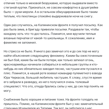
отличие только в меховой безрукавке, которую выдавали вместо
стеганой куртки. Признаться, не совсем комфортно в душегрейке
было — руки мерзли. А в остальном обмундирование было таким
теплым, что пехотинцы спокойно выдерживали ночи на снегу.
Один раз случилось, на Калининском фронте я получил посылку. Как
раз была зима, в бригаду привезли посылки. Раздавали так, чтобы
каждому хоть что-то досталось. Помнится, мне вручили теплые
вязаные перчатки от какой-то школьницы. К сожалению, имя и
фамилию не запомнил.
Но стресса не было. Я много раз замечал это и до сих пор не могу
найти объяснения следующему феномену. Каким бы ожесточенным
ни был бой, какие бы ни были потери, как только затихал огонь,
красноармейцы начинали собираться в небольшие группы и кто-
нибудь из них обязательно заводил песню, частушки или пускался в
пляс. Помнится, в нашей роте воевал командир пулеметного взвода
Юра Черкасов, большой любитель частушек. К слову, спустя время
его забрали в разведку, из него получился очень толковый
специалист. Что это, откуда брались силы у них, до сих пор понять не
могу.
Снабжение было хорошее и питание тоже. На фронте голодать не
пришлось. Помню, на Калининском фронте был у нас замечательный
старшина Искандеров из Татарии. Так вот, он заботился о нас,