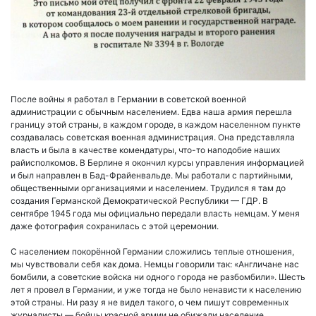
После войны я работал в Германии в советской военной
администрации с обычным населением. Едва наша армия перешла
границу этой страны, в каждом городе, в каждом населенном пункте
создавалась советская военная администрация. Она представляла
власть и была в качестве комендатуры, что-то наподобие наших
райисполкомов. В Берлине я окончил курсы управления информацией
и был направлен в Бад-Фрайенвальде. Мы работали с партийными,
общественными организациями и населением. Трудился я там до
создания Германской Демократической Республики — ГДР. В
сентябре 1945 года мы официально передали власть немцам. У меня
даже фотография сохранилась с этой церемонии.
С населением покорённой Германии сложились теплые отношения,
мы чувствовали себя как дома. Немцы говорили так: «Англичане нас
бомбили, а советские войска ни одного города не разбомбили». Шесть
лет я провел в Германии, и уже тогда не было ненависти к населению
этой страны. Ни разу я не видел такого, о чем пишут современных
журналисты — бойцы красной армии не обижали население