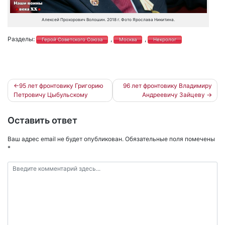
Алексей Прохорович Волошин. 2018 г. Фото Ярослава Никитина.
Разделы:
,
,
Герой Советского Союза
Москва
Некролог
Навигация
95 лет фронтовику Григорию
96 лет фронтовику Владимиру
Петровичу Цыбульскому
Андреевичу Зайцеву
по
записям
Оставить ответ
Ваш адрес email не будет опубликован.
Обязательные поля помечены
*