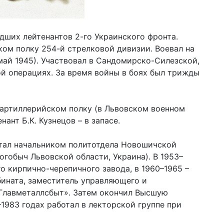
дших лейтенантов 2-го Украинского фронта.
ом полку 254-й стрелковой дивизии. Воевал на
май 1945). Участвовал в Сандомирско-Силезской,
й операциях. За время войны в боях был трижды
 артиллерийском полку (в Львовском военном
нант Б.К. Кузнецов – в запасе.
ботал начальником политотдела Новошичской
гобыч Львовской области, Украина). В 1953–
о кирпично-черепичного завода, в 1960–1965 –
ината, заместитель управляющего и
Главметаллсбыт». Затем окончил Высшую
1983 годах работал в лекторской группе при