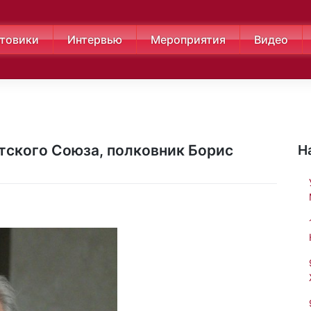
товики
Интервью
Мероприятия
Видео
тского Союза, полковник Борис
Н