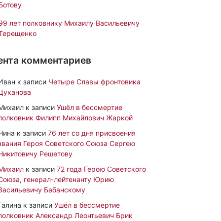
Ботову
99 лет полковнику Михаилу Васильевичу
Терещенко
ента комментариев
Иван
к записи
Четыре Славы фронтовика
Цуканова
Михаил
к записи
Ушёл в бессмертие
полковник Филипп Михайлович Жаркой
Нина
к записи
76 лет со дня присвоения
звания Героя Советского Союза Сергею
Никитовичу Решетову
Михаил
к записи
72 года Герою Советского
Союза, генерал-лейтенанту Юрию
Васильевичу Бабанскому
Галина
к записи
Ушёл в бессмертие
полковник Александр Леонтьевич Брик