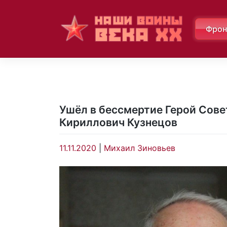
Skip
to
Фрон
content
Ушёл в бессмертие Герой Сове
Кириллович Кузнецов
11.11.2020
|
Михаил Зиновьев