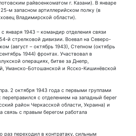
лотовским райвоенкоматом г. Казани). В январе
 25-м запасном артиллерийском полку (в
оховец Владимирской области).
 с января 1943 – командир отделения связи
54-й стрелковой дивизии. Воевал на Северо-
ком (август – октябрь 1943), Степном (октябрь
сентябрь 1944) фронтах. Участвовал в
укской операциях, битве за Днепр,
й, Уманско-Ботошанской и Ясско-Кишинёвской
ра. 2 октября 1943 года с первыми группами
х переправился с отделением на западный берег
сский район Черкасской области, Украина) и
та связь с правым берегом работала
о раз переходил в контратаку, сильным