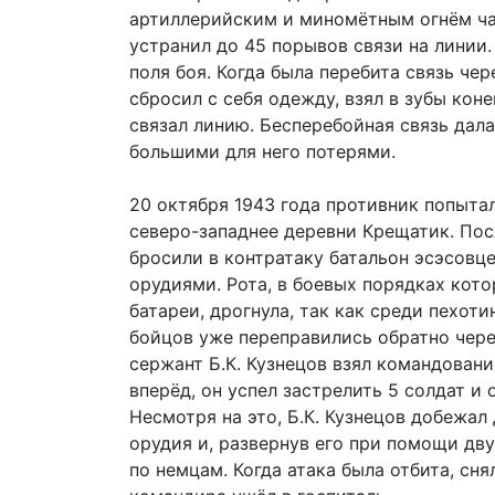
артиллерийским и миномётным огнём част
устранил до 45 порывов связи на линии.
поля боя. Когда была перебита связь чер
сбросил с себя одежду, взял в зубы кон
связал линию. Бесперебойная связь дал
большими для него потерями.
20 октября 1943 года противник попытал
северо-западнее деревни Крещатик. По
бросили в контратаку батальон эсэсовц
орудиями. Рота, в боевых порядках кот
батареи, дрогнула, так как среди пехот
бойцов уже переправились обратно чере
сержант Б.К. Кузнецов взял командовани
вперёд, он успел застрелить 5 солдат и 
Несмотря на это, Б.К. Кузнецов добежа
орудия и, развернув его при помощи дв
по немцам. Когда атака была отбита, сн