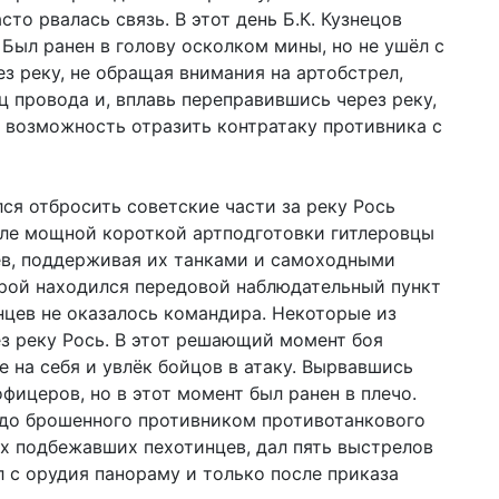
о рвалась связь. В этот день Б.К. Кузнецов
 Был ранен в голову осколком мины, но не ушёл с
ез реку, не обращая внимания на артобстрел,
ец провода и, вплавь переправившись через реку,
а возможность отразить контратаку противника с
ся отбросить советские части за реку Рось
сле мощной короткой артподготовки гитлеровцы
ев, поддерживая их танками и самоходными
орой находился передовой наблюдательный пункт
инцев не оказалось командира. Некоторые из
з реку Рось. В этот решающий момент боя
е на себя и увлёк бойцов в атаку. Вырвавшись
офицеров, но в этот момент был ранен в плечо.
л до брошенного противником противотанкового
ух подбежавших пехотинцев, дал пять выстрелов
ял с орудия панораму и только после приказа