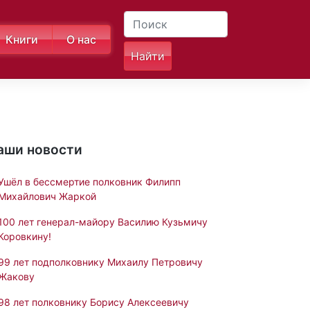
Книги
О нас
аши новости
Ушёл в бессмертие полковник Филипп
Михайлович Жаркой
100 лет генерал-майору Василию Кузьмичу
Коровкину!
99 лет подполковнику Михаилу Петровичу
Жакову
98 лет полковнику Борису Алексеевичу