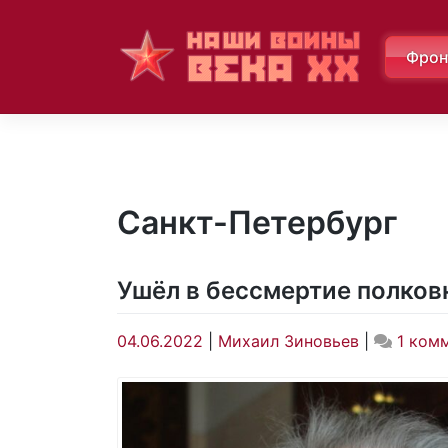
Skip
to
Фрон
content
Санкт-Петербург
Ушёл в бессмертие полко
04.06.2022
|
Михаил Зиновьев
|
1 ком