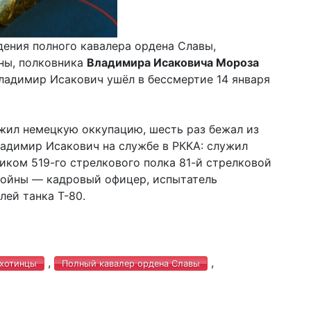
дения полного кавалера ордена Славы,
ны, полковника
Владимира Исаковича Мороза
 Владимир Исакович ушёл в бессмертие 14 января
жил немецкую оккупацию, шесть раз бежал из
ладимир Исакович на службе в РККА: служил
ком 519-го стрелкового полка 81-й стрелковой
войны — кадровый офицер, испытатель
лей танка Т-80.
,
,
хотинцы
Полный кавалер ордена Славы