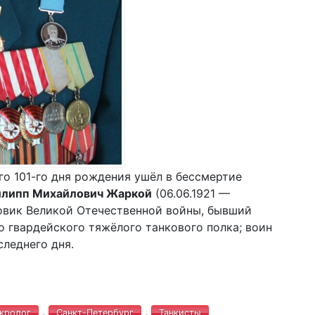
го 101-го дня рождения ушёл в бессмертие
липп Михайлович Жаркой
(06.06.1921 —
товик Великой Отечественной войны, бывший
о гвардейского тяжёлого танкового полка; воин
следнего дня.
,
,
кролог
Санкт-Петербург
Танкисты