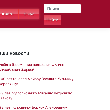
Книги
О нас
аши новости
Ушёл в бессмертие полковник Филипп
Михайлович Жаркой
100 лет генерал-майору Василию Кузьмичу
Коровкину!
99 лет подполковнику Михаилу Петровичу
Жакову
98 лет полковнику Борису Алексеевичу