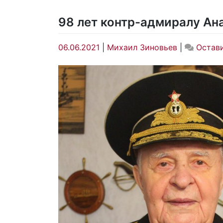
98 лет контр-адмиралу А
06.06.2021
|
Михаил Зиновьев
|
Остав