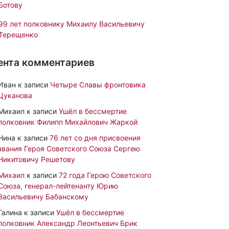
Ботову
99 лет полковнику Михаилу Васильевичу
Терещенко
ента комментариев
Иван
к записи
Четыре Славы фронтовика
Цуканова
Михаил
к записи
Ушёл в бессмертие
полковник Филипп Михайлович Жаркой
Нина
к записи
76 лет со дня присвоения
звания Героя Советского Союза Сергею
Никитовичу Решетову
Михаил
к записи
72 года Герою Советского
Союза, генерал-лейтенанту Юрию
Васильевичу Бабанскому
Галина
к записи
Ушёл в бессмертие
полковник Александр Леонтьевич Брик