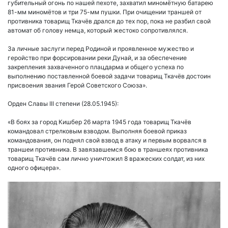
губительный огонь по нашей пехоте, захватил миномётную батарею
81-мм миномётов и три 75-мм пушки. При очищении траншей от
противника товарищ Ткачёв дрался до тех пор, пока не разбил свой
автомат об голову немца, который жестоко сопротивлялся.
За личные заслуги перед Родиной и проявленное мужество и
геройство при форсировании реки Дунай, и за обеспечение
закрепления захваченного плацдарма и общего успеха по
выполнению поставленной боевой задачи товарищ Ткачёв достоин
присвоения звания Герой Советского Союза».
Орден Славы III степени (28.05.1945):
«В боях за город Кишбер 26 марта 1945 года товарищ Ткачёв
командовал стрелковым взводом. Выполняя боевой приказ
командования, он поднял свой взвод в атаку и первым ворвался в
траншеи противника. В завязавшемся бою в траншеях противника
товарищ Ткачёв сам лично уничтожил 8 вражеских солдат, из них
одного офицера».