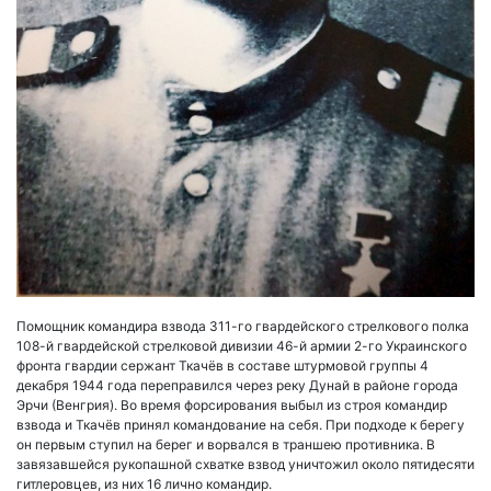
Помощник командира взвода 311-го гвардейского стрелкового полка
108-й гвардейской стрелковой дивизии 46-й армии 2-го Украинского
фронта гвардии сержант Ткачёв в составе штурмовой группы 4
декабря 1944 года переправился через реку Дунай в районе города
Эрчи (Венгрия). Во время форсирования выбыл из строя командир
взвода и Ткачёв принял командование на себя. При подходе к берегу
он первым ступил на берег и ворвался в траншею противника. В
завязавшейся рукопашной схватке взвод уничтожил около пятидесяти
гитлеровцев, из них 16 лично командир.