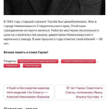
В 1945 году старший сержант Ткачёв был демобилизован. Жил в
городе Невинномысск Ставропольского края, Почётным
гражданином которого являлся. Работал мастером лесопильного
цеха на строительстве канала, директором Невинномысского
кирпичного завода. В мае прошлого года отметил свой юбилей — 95
лет.
Вечная память и слава Герою!
Разделы:
,
,
Великая Отечественная война
Герой Советского Союза
,
Некролог
Пехотинцы
Навигация
Ушёл в бессмертие кавалер
97 лет Герою Советского
пяти медалей «За Отвагу» —
Союза, полковнику Ивану
по
Алексей Николаевич Воронов
Ильичу Кустову
записям