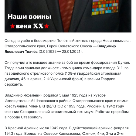
Сегодня ушёл в бессмертие Почётный житель города Невинномыска,
Ставропольского края, Герой Советского Союза —
Владимир
Яковлевич Ткачёв
(3.05.1925 — 28.01.2021).
Он получил это высшее звание за бой во время форсирования Дуная.
Тогда воин занимал должность помощника командира взвода 311-го
гвардейского стрелкового полка (108-я гвардейская стрелковая
дивизия, 46-я армия, 2-й Украинский фронт) в звании Гвардии
сержанта.
Владимир Яковлевич родился 5 мая 1925 года на хуторе
Извещательный Шпаковского района Ставропольского края в семье
крестьянина. Член ВКП(б)/КПСС с 1953 года. Русский. В 1942 году
окончил Ставропольский строительный техникум. Работал прорабом
в городе Ставрополь.
В Красной Армии с июля 1942 года. В действующей армии с февраля
1943 года. Воевал на Северо-Кавказском, Южном, 4-м, 3-м и 2-м