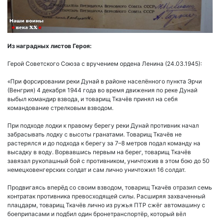
Из наградных листов Героя:
Герой Советского Союза с вручением ордена Ленина (24.03.1945):
«При форсировании реки Дунай в районе населённого пункта Эрчи
(Венгрия) 4 декабря 1944 года во время движения по реке Дунай
выбыл командир взвода, и товарищ Ткачёв принял на себя
командование стрелковым взводом.
При подходе лодки к правому берегу реки Дунай противник начал
забрасывать лодку с высоты гранатами. Товарищ Ткачёв не
растерялся и до подхода к берегу за 7–8 метров подал команду на
высадку в воду. Ворвавшись первым на берег, товарищ Ткачёв
завязал рукопашный бой с противником, уничтожив в этом бою до 50
немецковенгерских солдат и сам лично уничтожил 16 солдат.
Продвигаясь вперёд со своим взводом, товарищ Ткачёв отразил семь
контратак противника превосходящей силы. Расширяя захваченный
плацдарм, товарищ Ткачёв лично из ружья ПТР сжёг автомашину с
боеприпасами и подбил один бронетранспортёр, который вёл