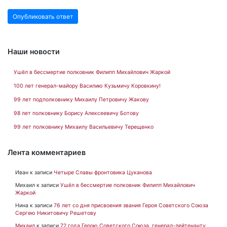
Наши новости
Ушёл в бессмертие полковник Филипп Михайлович Жаркой
100 лет генерал-майору Василию Кузьмичу Коровкину!
99 лет подполковнику Михаилу Петровичу Жакову
98 лет полковнику Борису Алексеевичу Ботову
99 лет полковнику Михаилу Васильевичу Терещенко
Лента комментариев
Иван
к записи
Четыре Славы фронтовика Цуканова
Михаил
к записи
Ушёл в бессмертие полковник Филипп Михайлович
Жаркой
Нина
к записи
76 лет со дня присвоения звания Героя Советского Союза
Сергею Никитовичу Решетову
Михаил
к записи
72 года Герою Советского Союза, генерал-лейтенанту