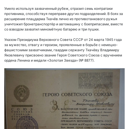
Умело используя захваченный рубеж, отразил семь контратаки
противника, способствуя переправе других подразделений. В боях за
расширение плацдарма Ткачёв лично из противотанкового ружья
уничтожил бронетранспортёр и автомашину с боеприпасами, вместе
со взводом захватил миномётную батарею и три пушки.
Указом Президиума Верховного Совета СССР от 24 марта 1945 года
за мужество, отвагу и героизм, проявленные в борьбе с немецко-
фашистскими захватчиками, гвардии сержанту Ткачёву Владимиру
Яковлевичу присвоено звание Героя Советского Союза с вручением
ордена Ленина и медали «Золотая Звезда» (№ 8877).