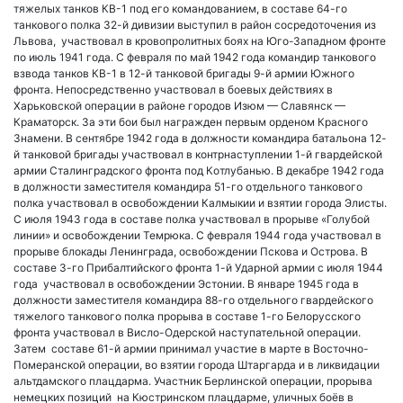
тяжелых танков КВ-1 под его командованием, в составе 64-го
танкового полка 32-й дивизии выступил в район сосредоточения из
Львова, участвовал в кровопролитных боях на Юго-Западном фронте
по июль 1941 года. С февраля по май 1942 года командир танкового
взвода танков КВ-1 в 12-й танковой бригады 9-й армии Южного
фронта. Непосредственно участвовал в боевых действиях в
Харьковской операции в районе городов Изюм — Славянск —
Краматорск. За эти бои был награжден первым орденом Красного
Знамени. В сентябре 1942 года в должности командира батальона 12-
й танковой бригады участвовал в контрнаступлении 1-й гвардейской
армии Сталинградского фронта под Котлубанью. В декабре 1942 года
в должности заместителя командира 51-го отдельного танкового
полка участвовал в освобождении Калмыкии и взятии города Элисты.
С июля 1943 года в составе полка участвовал в прорыве «Голубой
линии» и освобождении Темрюка. С февраля 1944 года участвовал в
прорыве блокады Ленинграда, освобождении Пскова и Острова. В
составе 3-го Прибалтийского фронта 1-й Ударной армии с июля 1944
года участвовал в освобождении Эстонии. В январе 1945 года в
должности заместителя командира 88-го отдельного гвардейского
тяжелого танкового полка прорыва в составе 1-го Белорусского
фронта участвовал в Висло-Одерской наступательной операции.
Затем составе 61-й армии принимал участие в марте в Восточно-
Померанской операции, во взятии города Штаргарда и в ликвидации
альтдамского плацдарма. Участник Берлинской операции, прорыва
немецких позиций на Кюстринском плацдарме, уличных боёв в