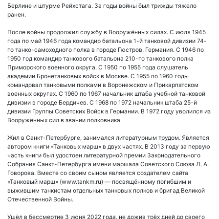
Берлине и штурме Рейхстага. За годы войны был трижды тяжело
ранен.
После войны продолжил службу в Вооружённых силах. С июля 1945
года по май 1946 года командир батальона 1-й танковой дивизии 74-
го танко-самоходного полка в городе Гюстров, Германия. С 1946 по
1950 год командир танкового батальона 210-го танкового полка
Приморского военного округа. С 1950 по 1955 года слушатель
академии Бронетанковых войск в Москве. С 1955 по 1960 годы
командовал танковыми полками в Воронежском и Прикарпатском
военных округах. С 1960 по 1967 начальник штаба учебной танковой
дивизии в городе Бердичев. С 1968 по 1972 начальник штаба 25-й
дивизии Группы Советских Войск в Германии. В 1972 году уволился из
Вооружённых сил в звании полковника.
Жил в Санкт-Петербурге, занимался литературным трудом. Является
автором книги «Танковых марш» в двух частях. В 2013 году за первую
часть книги был удостоен литературной премии Законодательного
Собрания Санкт-Петербурга имени маршала Советского Союза Л. А.
Говорова. Вместе со своим сыном является создателем сайта
«Танковый марш» (www.tankm.ru) — посвящённому погибшим и
выжившим танкистам отдельных танковых полков и бригад Великой
Отечественной Войны.
Ушёл в бессмертие 3 июня 2022 года, не дожив трёх дней до своего