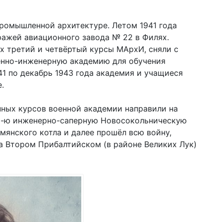
ромышленной архитектуре. Летом 1941 года
ражей авиационного завода № 22 в Филях.
х третий и четвёртый курсы МАрхИ, сняли с
енно-инженерную академию для обучения
41 по декабрь 1943 года академия и учащиеся
.
нных курсов военной академии направили на
 13-ю инженерно-саперную Новосокольническую
емянского котла и далее прошёл всю войну,
а Втором Прибалтийском (в районе Великих Лук)