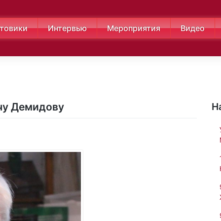
товики
Интервью
Мероприятия
Видео
чу Демидову
Н