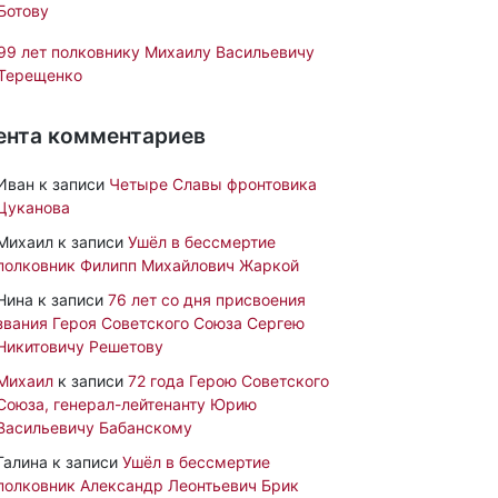
Ботову
99 лет полковнику Михаилу Васильевичу
Терещенко
ента комментариев
Иван
к записи
Четыре Славы фронтовика
Цуканова
Михаил
к записи
Ушёл в бессмертие
полковник Филипп Михайлович Жаркой
Нина
к записи
76 лет со дня присвоения
звания Героя Советского Союза Сергею
Никитовичу Решетову
Михаил
к записи
72 года Герою Советского
Союза, генерал-лейтенанту Юрию
Васильевичу Бабанскому
Галина
к записи
Ушёл в бессмертие
полковник Александр Леонтьевич Брик