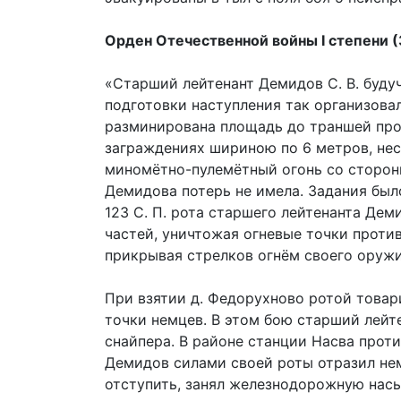
Орден Отечественной войны I степени (3
«Старший лейтенант Демидов С. В. будуч
подготовки наступления так организовал
разминирована площадь до траншей про
заграждениях шириною по 6 метров, не
миномётно-пулемётный огонь со сторон
Демидова потерь не имела. Задания был
123 С. П. рота старшего лейтенанта Де
частей, уничтожая огневые точки прот
прикрывая стрелков огнём своего оружи
При взятии д. Федорухново ротой това
точки немцев. В этом бою старший лей
снайпера. В районе станции Насва прот
Демидов силами своей роты отразил нем
отступить, занял железнодорожную насы