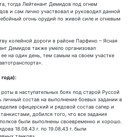
та, тогда Лейтенант Демидов под огнем
дов и сам лично участвовал и руководил данной
ребойный огонь орудий по живой силе и огневым
тву колейной дороги в районе Парфино – Ясная
тенант Демидов также умело организовал
ее на один день, тем самым на своем участке
автотранспорта».
 года):
роты в наступательных боях под старой Руссой
тить личный состав на выполнение боевых задании в
еделив офицерский и рядовой состав сапер и
танкистами, добился того, что все задания
полков были выполнены своевременно и хорошо.
ва 18.08.43 г. по 19.08.43 г. были
авных танков».