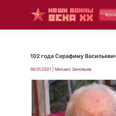
Skip
to
Фрон
content
102 года Серафиму Васильеви
06.01.2021
|
Михаил Зиновьев