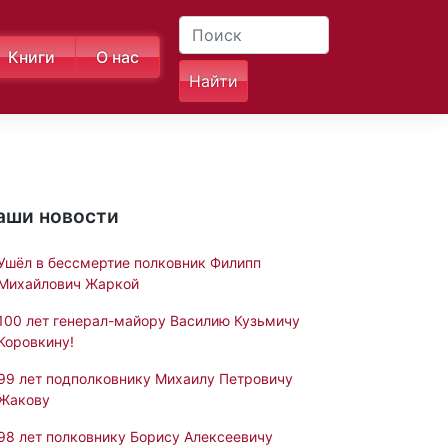
Книги
О нас
аши новости
Ушёл в бессмертие полковник Филипп
Михайлович Жаркой
100 лет генерал-майору Василию Кузьмичу
Коровкину!
99 лет подполковнику Михаилу Петровичу
Жакову
98 лет полковнику Борису Алексеевичу