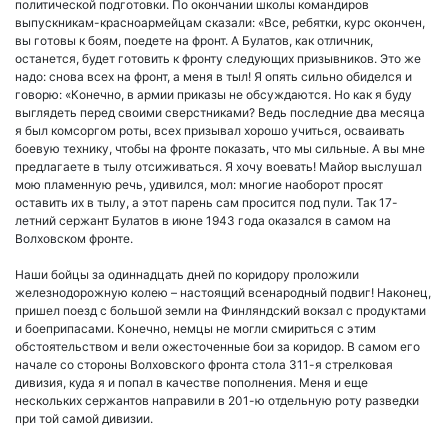
политической подготовки. По окончании школы командиров
выпускникам-красноармейцам сказали: «Все, ребятки, курс окончен,
вы готовы к боям, поедете на фронт. А Булатов, как отличник,
останется, будет готовить к фронту следующих призывников. Это же
надо: снова всех на фронт, а меня в тыл! Я опять сильно обиделся и
говорю: «Конечно, в армии приказы не обсуждаются. Но как я буду
выглядеть перед своими сверстниками? Ведь последние два месяца
я был комсоргом роты, всех призывал хорошо учиться, осваивать
боевую технику, чтобы на фронте показать, что мы сильные. А вы мне
предлагаете в тылу отсиживаться. Я хочу воевать! Майор выслушал
мою пламенную речь, удивился, мол: многие наоборот просят
оставить их в тылу, а этот парень сам просится под пули. Так 17-
летний сержант Булатов в июне 1943 года оказался в самом на
Волховском фронте.
Наши бойцы за одиннадцать дней по коридору проложили
железнодорожную колею – настоящий всенародный подвиг! Наконец,
пришел поезд с большой земли на Финляндский вокзал с продуктами
и боеприпасами. Конечно, немцы не могли смириться с этим
обстоятельством и вели ожесточенные бои за коридор. В самом его
начале со стороны Волховского фронта стола 311-я стрелковая
дивизия, куда я и попал в качестве пополнения. Меня и еще
нескольких сержантов направили в 201-ю отдельную роту разведки
при той самой дивизии.