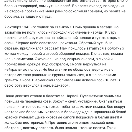
действий случаются непредвиденные обстоятельства. Потерял много
боевых товарищей, сам чуть не погиб. Во время очередного задания
на стороне противника меня ранило осколками гранаты, но ребята не
бросили, вытащили оттуда.
7 октября 1943-го ходили за «языком». Ночь прошла в засаде. Но
захватить не получилось – проходили усиленные наряды. К утру
противник обнаружил нас на нейтральной полосе и тут же открыл
огонь. Черное небо осветилось ракетами. Обратный путь был
отрезан, приближался рассвет. Нам пришлось затаиться в болотных
кочках между первой и второй обороной немцев. К счастью, немцы
нас не заметили. Окоченевшие под мокрым снегом, в сырой и
промерзшей одежде, под обстрелом, смогли вернуться на
нейтральную полосу. Но без стычки не обошлось, вернулись с
потерями: трое раненых из группы прикрытия, а я – с осколками
гранаты в ноге. В армейском госпитале мне исполнилось 18 лет. В
свою роту вернулся в конце декабря.
Наша дивизия стояла в болотах за Нарвой. Пулеметчики занимали
позиции на переднем крае. Вокруг – снег, кустарники. Окапываться
нельзя, что-то постелить тоже, чтобы не заметили немцы. Все вокруг
нестерпимо белое: мы, четверо, в белой одежде, выкрашенный белой
краской пулемет. Даже кирзовые сапоги покрасили в белый цвет! А
холод был нестерпимый. Противник стоял рядом, каждый день
обстрелы, поэтому вставать было нельзя – только ползти. Так и