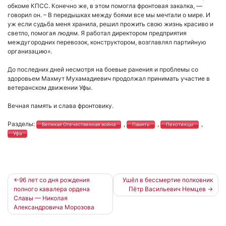
обкоме КПСС. Конечно же, в этом помогла фронтовая закалка, —
говорил он. – В передышках между боями все мы мечтали о мире. И
уж если судьба меня хранила, решил прожить свою жизнь красиво и
светло, помогая людям. Я работал директором предприятия
междугородних перевозок, конструктором, возглавлял партийную
организацию».
До последних дней несмотря на боевые ранения и проблемы со
здоровьем Махмут Мухамадиевич продолжал принимать участие в
ветеранском движении Уфы.
Вечная память и слава фронтовику.
Разделы:
,
,
,
Великая Отечественная война
Память
Пехотинцы
Уфа
Навигация
96 лет со дня рождения
Ушёл в бессмертие полковник
полного кавалера ордена
Пётр Васильевич Немцев
по
Славы — Николая
записям
Александровича Морозова