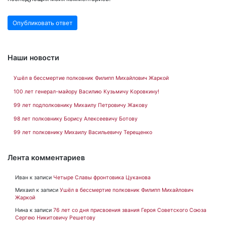
Наши новости
Ушёл в бессмертие полковник Филипп Михайлович Жаркой
100 лет генерал-майору Василию Кузьмичу Коровкину!
99 лет подполковнику Михаилу Петровичу Жакову
98 лет полковнику Борису Алексеевичу Ботову
99 лет полковнику Михаилу Васильевичу Терещенко
Лента комментариев
Иван
к записи
Четыре Славы фронтовика Цуканова
Михаил
к записи
Ушёл в бессмертие полковник Филипп Михайлович
Жаркой
Нина
к записи
76 лет со дня присвоения звания Героя Советского Союза
Сергею Никитовичу Решетову