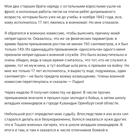
Мои два старших брата наряду с остальными взрослыми ушли на
фронт, и колхозные работы легли на плечи ребят допризывного
возраста, которым было уже не до учебы. в ноябре 1942 года, все,
кому исполнилось 17 лет, явились в военкомат. Но мне отказали.
Я обратился в военную комиссию, чтобы выяснить причину моей
непригодности. Оказалось, что из-за физических параметров: в
армию брали призывников ростом не менее 150 сантиметров, а я был
только 149. Из одиннадцати призывников-односельчан одного меня
признали непригодным к военной службе. Это было возмутительно и
очень обидно, ведь в наше время считалось, что тот, кто не служил в
армии, тот не мужчина, а тут вообще шла речь о призыве на войну. Но
мне же только 17 лет исполнилось, я вырасту еще, подумаешь, один
сантиметр!» – не было предела моему возмущению. Члены военной
комиссии переглянулись и сказали — Ладно!
Через неделю Я получил повестку на фронт. В числе прочих
призывников вначале я прошел курс молодого бойца, а затем школу
младших командиров в городе Кувандык Оренбургской области.
Небольшой рост определил мою судьбу. Впоследствии я изо всех сил
старался делать все безукоризненно, боялся оказаться хуже других:
что в Тоцких военных лагерях, что в школе младших командиров. В
итоге и там, и там я оказался в числе отличников боевой и