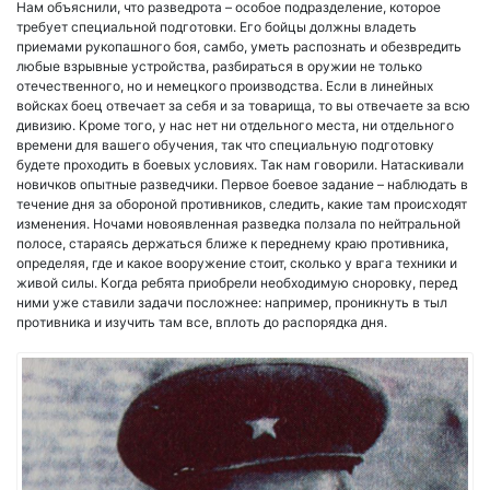
Нам объяснили, что разведрота – особое подразделение, которое
требует специальной подготовки. Его бойцы должны владеть
приемами рукопашного боя, самбо, уметь распознать и обезвредить
любые взрывные устройства, разбираться в оружии не только
отечественного, но и немецкого производства. Если в линейных
войсках боец отвечает за себя и за товарища, то вы отвечаете за всю
дивизию. Кроме того, у нас нет ни отдельного места, ни отдельного
времени для вашего обучения, так что специальную подготовку
будете проходить в боевых условиях. Так нам говорили. Натаскивали
новичков опытные разведчики. Первое боевое задание – наблюдать в
течение дня за обороной противников, следить, какие там происходят
изменения. Ночами новоявленная разведка ползала по нейтральной
полосе, стараясь держаться ближе к переднему краю противника,
определяя, где и какое вооружение стоит, сколько у врага техники и
живой силы. Когда ребята приобрели необходимую сноровку, перед
ними уже ставили задачи посложнее: например, проникнуть в тыл
противника и изучить там все, вплоть до распорядка дня.