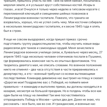
траншея, пришлось упасть на нее. Танк на меня наехал, посыпалась
мерзлая земля, и я услышал хруст собственных костей. Искры в
глазах…и все! Очнулся я только через неделю в гипсовом корсете с
переломанной ключицей и смещением шейных позвонков в
Ленинградском военном госпитале. Повезло, что граната не
взорвалась, хорошо, что не успел снять чеку. Мои косточки собирали
в нескольких ленинградских госпиталях, и к весне 1945 года я опять
был в строю.
Я еще не совсем выздоровел, когда пришел приказ: срочно
подготовить группу радиоспециалистов, чтобы изучить новые виды
радиосвязи для танков и самоходных орудий. Меня зачислили в
Ленинградское военное училище связи, и, буквально через месяц, 27
апреля 1945 года несколько человек-отличников послали в Пушкино,
где формировалась воинская часть из опытных фронтовиков. Что
творилось девятого мая, не описать словами. Но военное положение
никто не отменял – два часа отсутствия в части приравнивались к
дезертирству, а это – военный трибунал со всеми вытекающими
последствиями. Командир дивизиона нас выстроил на плацу и сказал:
«Дорогие мои! Поздравляю вас с Победой, но поймите меня
правильно – я командир и выполняю приказ, вы должны находиться в
казарме, несмотря на большой праздник. Но в полдень чтобы все как
один были на плацу на линейке! Так мне посчастливилось
отпраздновать Победу в Москве – целых два дня. Даже не знаю, что
рассказать – все было, как во сне. И гражданские, и военные нас