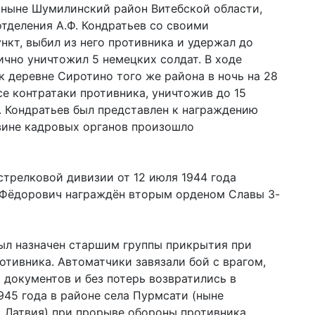
(ныне Шумилинский район Витебской области,
отделения А.Ф. Кондратьев со своими
нкт, выбил из него противника и удержал до
ично уничтожил 5 немецких солдат. В ходе
к деревне Сиротино того же района в ночь на 28
се контратаки противника, уничтожив до 15
. Кондратьев был представлен к награждению
вине кадровых органов произошло
трелковой дивизии от 12 июля 1944 года
 Фёдорович награждён вторым орденом Славы 3-
 был назначен старшим группы прикрытия при
отивника. Автоматчики завязали бой с врагом,
 документов и без потерь возвратились в
945 года в районе села Пурмсати (ныне
, Латвия) при прорыве обороны противника