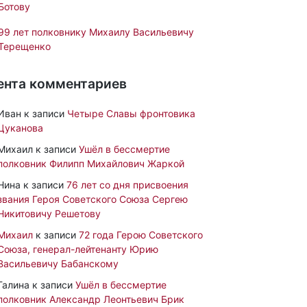
Ботову
99 лет полковнику Михаилу Васильевичу
Терещенко
ента комментариев
Иван
к записи
Четыре Славы фронтовика
Цуканова
Михаил
к записи
Ушёл в бессмертие
полковник Филипп Михайлович Жаркой
Нина
к записи
76 лет со дня присвоения
звания Героя Советского Союза Сергею
Никитовичу Решетову
Михаил
к записи
72 года Герою Советского
Союза, генерал-лейтенанту Юрию
Васильевичу Бабанскому
Галина
к записи
Ушёл в бессмертие
полковник Александр Леонтьевич Брик