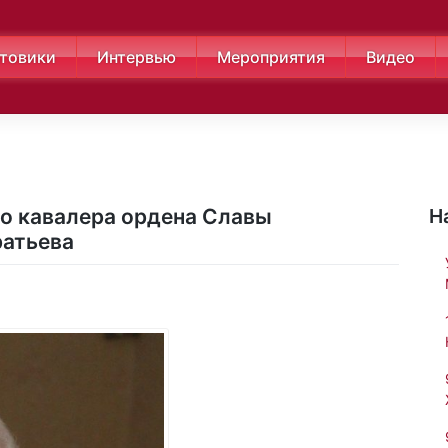
товики
Интервью
Мероприятия
Видео
го кавалера ордена Славы
Н
ратьева