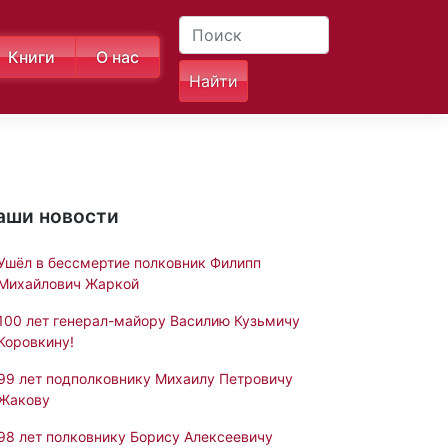
Книги
О нас
аши новости
Ушёл в бессмертие полковник Филипп
Михайлович Жаркой
100 лет генерал-майору Василию Кузьмичу
Коровкину!
99 лет подполковнику Михаилу Петровичу
Жакову
98 лет полковнику Борису Алексеевичу