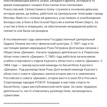
обеспечивающем работу штаба Западного фронта, которым в то
время командовал генерал Константин Константинович
Рокоссовский. Связистками в полку служили в основном девушки,
которые ранее, до войны, работали на Центральном телеграфе города
Москвы. Вместе с полком ей довелось участвовать в освобождении
Белоруссии, в боях в Восточной Пруссии и взятии Кёнигсберга. За
участие в боях и операциях, за обеспечение непрерывной работы
связиста она была награждена
В послевоенные годы закончила Государственный Центральный
Ордена Ленина институт физической культуры. С 1957 года и по
настоящее время неразрывно Роза Петровна Долганова связана с
Обществом «Динамо». Начала трудовую деятельность в Пермском
областном совете «Динамо». С 1963 года работала начальником
учебно–спортивного отдела Курского областного совета «Динамо». С
1964 года — тренер мужской команды по баскетболу Курского
«Динамо». Под руководством Розы Долгановой команда Курского
областного совета «Динамо» заняла второе место в чемпионате
Российского совета «Динамо», второе место в зоне Юга России в
Спартакиаде народов РСФСР. Кандидат в мастера спорта по
баскетболу, судья республиканской категории. За свою трудовую
деятельность часто отмечалась руководством, награждалась
грамотами.
***************************************