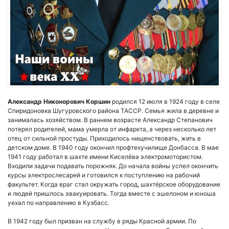
Александр Никонорович Коршин
родился 12 июля в 1924 году в селе
Спиридоновка Шугуровского района ТАССР. Семья жила в деревне и
занималась хозяйством. В раннем возрасте Александр Степанович
потерял родителей, мама умерла от инфаркта, а через несколько лет
отец от сильной простуды. Приходилось нищенствовать, жить в
детском доме. В 1940 году окончил профтехучилище Донбасса. В мае
1941 году работал в шахте имени Киселёва электромотористом.
Входили задачи подавать порожняк. До начала войны успел окончить
курсы электрослесарей и готовился к поступлению на рабочий
факультет. Когда враг стал окружать город, шахтёрское оборудование
и людей пришлось эвакуировать. Тогда вместе с эшелоном и юноша
уехал по направлению в Кузбасс.
В 1942 году был призван на службу в ряды Красной армии. По