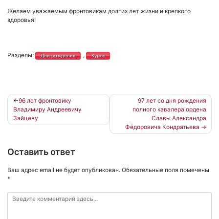
Желаем уважаемым фронтовикам долгих лет жизни и крепкого
здоровья!
Разделы:
,
Дни рождения
Курск
Навигация
96 лет фронтовику
97 лет со дня рождения
Владимиру Андреевичу
полного кавалера ордена
по
Зайцеву
Славы Александра
записям
Фёдоровича Кондратьева
Оставить ответ
Ваш адрес email не будет опубликован.
Обязательные поля помечены
*