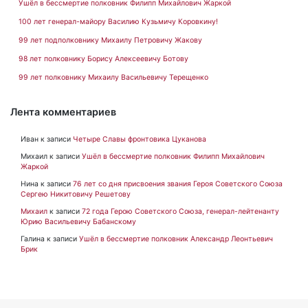
Ушёл в бессмертие полковник Филипп Михайлович Жаркой
100 лет генерал-майору Василию Кузьмичу Коровкину!
99 лет подполковнику Михаилу Петровичу Жакову
98 лет полковнику Борису Алексеевичу Ботову
99 лет полковнику Михаилу Васильевичу Терещенко
Лента комментариев
Иван
к записи
Четыре Славы фронтовика Цуканова
Михаил
к записи
Ушёл в бессмертие полковник Филипп Михайлович
Жаркой
Нина
к записи
76 лет со дня присвоения звания Героя Советского Союза
Сергею Никитовичу Решетову
Михаил
к записи
72 года Герою Советского Союза, генерал-лейтенанту
Юрию Васильевичу Бабанскому
Галина
к записи
Ушёл в бессмертие полковник Александр Леонтьевич
Брик