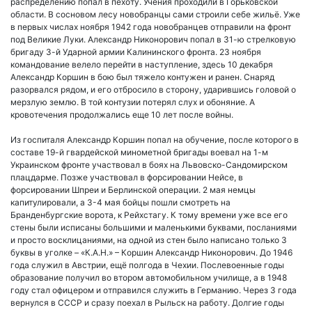
распределению попал в пехоту. Учения проходили в Горьковской
области. В сосновом лесу новобранцы сами строили себе жильё. Уже
в первых числах ноября 1942 года новобранцев отправили на фронт
под Великие Луки. Александр Никонорович попал в 31-ю стрелковую
бригаду 3-й Ударной армии Калининского фронта. 23 ноября
командование велело перейти в наступление, здесь 10 декабря
Александр Коршин в бою был тяжело контужен и ранен. Снаряд
разорвался рядом, и его отбросило в сторону, ударившись головой о
мерзлую землю. В той контузии потерял слух и обоняние. А
кровотечения продолжались еще 10 лет после войны.
Из госпиталя Александр Коршин попал на обучение, после которого в
составе 19-й гвардейской минометной бригады воевал на 1-м
Украинском фронте участвовал в боях на Львовско-Сандомирском
плацдарме. Позже участвовал в форсировании Нейсе, в
форсировании Шпреи и Берлинской операции. 2 мая немцы
капитулировали, а 3-4 мая бойцы пошли смотреть на
Бранденбургские ворота, к Рейхстагу. К тому времени уже все его
стены были исписаны большими и маленькими буквами, посланиями
и просто восклицаниями, на одной из стен было написано только 3
буквы в уголке – «К.А.Н.» – Коршин Александр Никонорович. До 1946
года служил в Австрии, ещё полгода в Чехии. Послевоенные годы
образование получил во втором автомобильном училище, а в 1948
году стал офицером и отправился служить в Германию. Через 3 года
вернулся в СССР и сразу поехал в Рыльск на работу. Долгие годы