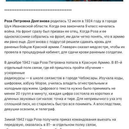
***************************************
Роза Петровна Долганова
родилась 12 июля в 1924 году в городе
Шуя Ивановской области. Когда она закончила 9 класс началась
война. На фронт сразу был призван ее отец. Когда Роза и ее
одноклассники собрались на фронт, им дали четко понять, что в армию
им рано еще. Долганова с подругой решили сдавать кровь для
раненых бойцов Красной армии. Главврач сказал медсестре, чтобы их
провела в процедурный кабинет, для сдачи крови раненым солдатам.
В декабре 1942 года Роза Петровна попала в Красную Армию. В 81–й
отдельный полк связи, где ей пришлось пройти обучение –
ускоренные
радиокурсы — в школе связистов в городе Чебоксары. Изучала коды,
шифровки, азбуку Морзе, училась владеть огнестрельным и
холодным оружием. Цифрового текста нужно было принимать не
менее 20 групп в минуту, каждая цифра состояла из коротких и
длинных звуковых сигналов: точка и тире. Для непривычного уха это
сплошной писк, но старались быстро все понимать. А впоследствии,
девушки освоили, и телеграф.
Зимой 1942 года Роза получила приказ командования выехать на
передовую, оказалась в 81- м отдельном полку связи,