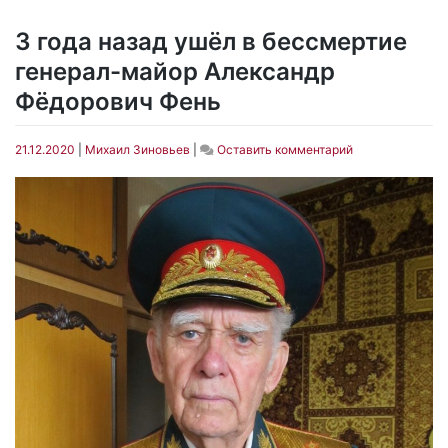
3 года назад ушёл в бессмертие
генерал-майор Александр
Фёдорович Фень
on
21.12.2020
|
Михаил Зиновьев
|
Оставить комментарий
3
года
назад
ушёл
в
бессмертие
генерал-
майор
Александр
Фёдорович
Фень