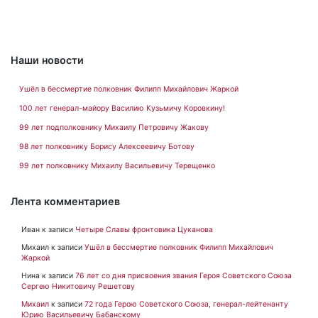
Наши новости
Ушёл в бессмертие полковник Филипп Михайлович Жаркой
100 лет генерал-майору Василию Кузьмичу Коровкину!
99 лет подполковнику Михаилу Петровичу Жакову
98 лет полковнику Борису Алексеевичу Ботову
99 лет полковнику Михаилу Васильевичу Терещенко
Лента комментариев
Иван
к записи
Четыре Славы фронтовика Цуканова
Михаил
к записи
Ушёл в бессмертие полковник Филипп Михайлович
Жаркой
Нина
к записи
76 лет со дня присвоения звания Героя Советского Союза
Сергею Никитовичу Решетову
Михаил
к записи
72 года Герою Советского Союза, генерал-лейтенанту
Юрию Васильевичу Бабанскому