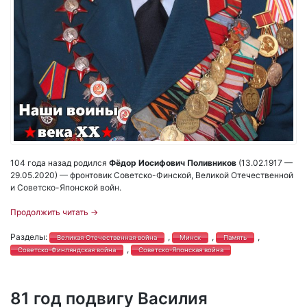
104 года назад родился
Фёдор Иосифович Поливников
(13.02.1917 —
29.05.2020) — фронтовик Советско-Финской, Великой Отечественной
и Советско-Японской войн.
Продолжить читать
→
Разделы:
,
,
,
Великая Отечественная война
Минск
Память
,
Советско-Финляндская война
Советско-Японская война
81 год подвигу Василия