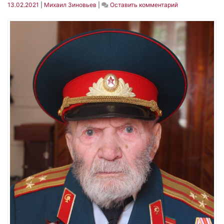
on
13.02.2021
|
Михаил Зиновьев
|
Оставить комментарий
Памяти
Фёдора
Иосифовича
Поливникова