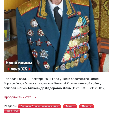
Три года назад, 21 декабря 2017 года ушёл в бессмертие житель
Города-Героя Минска, фронтовик Великой Отечественной войны,
генерал-майор
Александр Фёдорович Фень
(1.12.1923 — 21.12.2017).
Продолжить читать
→
Разделы:
,
,
,
Великая Отечественная война
Минск
Память
Танкисты