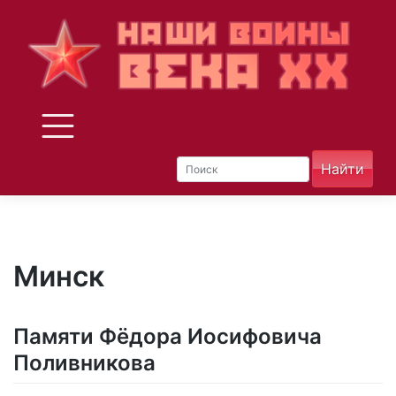
Skip
to
content
Минск
Памяти Фёдора Иосифовича
Поливникова