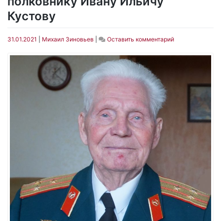
полковнику Ивану Ильичу
Кустову
on
31.01.2021
|
Михаил Зиновьев
|
Оставить комментарий
97
лет
Герою
Советского
Союза,
полковнику
Ивану
Ильичу
Кустову