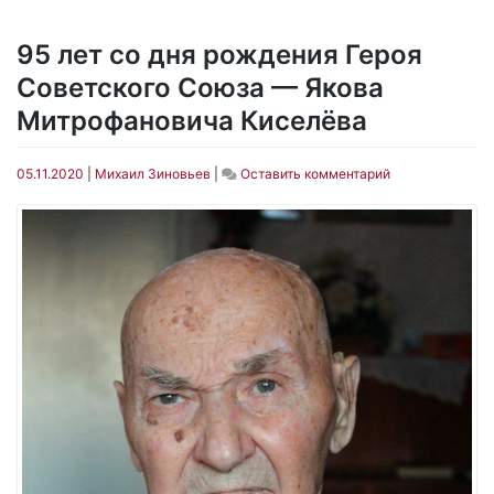
95 лет со дня рождения Героя
Советского Союза — Якова
Митрофановича Киселёва
on
05.11.2020
|
Михаил Зиновьев
|
Оставить комментарий
95
лет
со
дня
рождения
Героя
Советского
Союза
—
Якова
Митрофановича
Киселёва