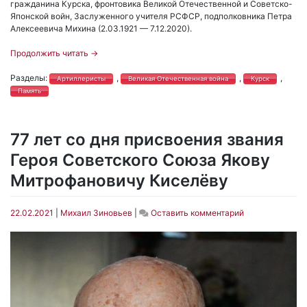
гражданина Курска, фронтовика Великой Отечественной и Советско-
Японской войн, Заслуженного учителя РСФСР, подполковника Петра
Алексеевича Михина (2.03.1921 — 7.12.2020).
Продолжить читать
→
Разделы:
,
,
,
Артиллеристы
Великая Отечественная война
Курск
Память
77 лет со дня присвоения звания
Героя Советского Союза Якову
Митрофановичу Киселёву
on
22.02.2021
|
Михаил Зиновьев
|
Оставить комментарий
77
лет
со
дня
присвоения
звания
Героя