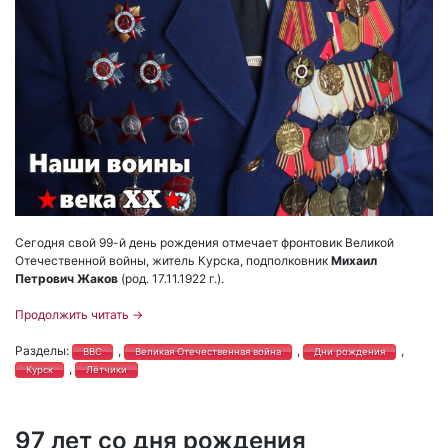
Сегодня свой 99-й день рождения отмечает фронтовик Великой
Отечественной войны, житель Курска, подполковник
Михаил
Петрович Жаков
(род. 17.11.1922 г.).
Продолжить читать
→
Разделы:
,
,
,
ВВС
Великая Отечественная война
Дни рождения
,
Курск
Лётчики
97 лет со дня рождения