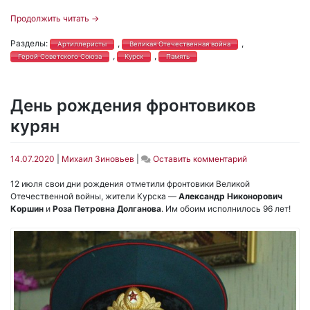
Продолжить читать
→
Разделы:
,
,
Артиллеристы
Великая Отечественная война
,
,
Герой Советского Союза
Курск
Память
День рождения фронтовиков
курян
on
14.07.2020
|
Михаил Зиновьев
|
Оставить комментарий
День
рождения
12 июля свои дни рождения отметили фронтовики Великой
фронтовиков
Отечественной войны, жители Курска —
Александр Никонорович
курян
Коршин
и
Роза Петровна Долганова
. Им обоим исполнилось 96 лет!