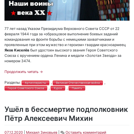
77 лет назад Указом Президиума Верховного Совета СССР от 22
февраля 1944 года за «образцовое выполнение боевых заданий
командования на фронте борьбы с немецкими захватчиками и
проявленные при этом мужество и героизм» гвардии красноармеец
Яков Киселёв
был удостоен высокого звания Героя Советского
Союза с вручением ордена Ленина и медали «Золотая Звезда» за
номером 3474.
Продолжить читать
→
Разделы:
,
,
Артиллеристы
Великая Отечественная война
,
,
Герой Советского Союза
Курск
Память
Ушёл в бессмертие подполковник
Пётр Алексеевич Михин
on
07.12.2020
|
Михаил Зиновьев
|
Оставить комментарий