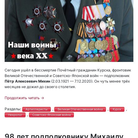
Сегодня ушёл в бессмертие Почётный гражданин Курска, фронтовик
Великой Отечественной и Советско-Японской войн — подполковник
Пётр Алексеевич Михин
(2.03.1921 — 7.12.2020). Он чуть менее трёх
месяцев не дожил до своего столетия.
Продолжить читать
→
Разделы:
,
,
,
Артиллеристы
Великая Отечественная война
Курск
,
Некролог
Советско-Японская война
98 лет подполковнику Михаилу