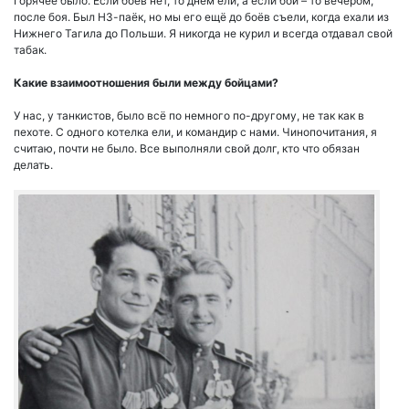
Горячее было. Если боёв нет, то днём ели, а если бой – то вечером,
после боя. Был НЗ-паёк, но мы его ещё до боёв съели, когда ехали из
Нижнего Тагила до Польши. Я никогда не курил и всегда отдавал свой
табак.
Какие взаимоотношения были между бойцами?
У нас, у танкистов, было всё по немного по-другому, не так как в
пехоте. С одного котелка ели, и командир с нами. Чинопочитания, я
считаю, почти не было. Все выполняли свой долг, кто что обязан
делать.