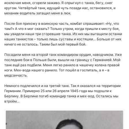
исключая меня, сгорели заживо. Я спрыгнул с танка, бегу, снег
кругом. Четвёртый танк, идущий чуть позади нас, остановился, и
механик-водитель затащил меня в люк.
После боя прихожу в воинскую часть, комбат спрашивает: «Ну, что
там?» А что я мог сказать? Только утром, когда пришли к месту боя,
мы увидели наши три сгоревшие танка. Из них мы вытащили останки
наших танкистов – только лишь суставы и костяшки… Больше от них
ничего не осталось. Таким был мой первый бой.
Посадили меня на второй танк командиром орудия, наводчиком. Уже
последние бои в Польше были, вышли на границу с Германией. Мой
танк ещё раз подбили. Меня легко ранило в чашечку колена правой
ноги. Мех-вода нашего ранило. Тот пошёл в госпиталь, а я – в
медсанчасть.
Немного подлечился и на третий танк. Так я оказался на территории
Германии. Примерно 25 или 26 апреля 1945 года мы подошли к
Берлину. В Берлине погиб командир танка и мех-вод. Остались мы
втроём…