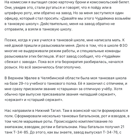
На комиссии я вытащил свою карточку брони и комсомольский билет.
Они, увидев это, стали ругаться и говорят, что я пойду или в
штрафную роту, или обратно на завод. Но за меня заступился один
офицер, который стал просить: «Давайте мы этого Чудайкина возьмём
в танковую школу». Действительно, меня на завод обратно не
отправили, а взяли в танковую школу.
Позже, когда я уже учился в танковой школе, мне написала мать. К
ней домой пришли и разыскивали меня. Дело в том, что в школе ФЗО
многие не выдерживали режим работы, и специальные команды
разыскивали этих беглецов. И вот завод сообщил, что «Чудайкин
сбежал с завода». Пока вся эта бюрократия разбиралась, начался
розыск. Но всё закончилось благополучно.
В Верхнем Уфалее в Челябинской области была моя танковая школа
на базе 29-го учебного танкового полка. Её я закончил с отличием, и
мне сразу присвоили звание «старшина» за отличную учёбу. Хотя
обычно при выпуске присваивали звания «младший сержант»,
«сержант» и «старший сержант».
Нас направили в Нижний Тагил. Там в воинской части формировался
полк. Сформировали несколько танковых батальонов, рот и взводов, в
том числе маршевые роты. Происходило комплектование по
экипажам, взводам, ротам и батальонам. Наш батальон получил 21
танк Т-34-85. До этого, как вы знаете, завод выпускал Т-34-76, с