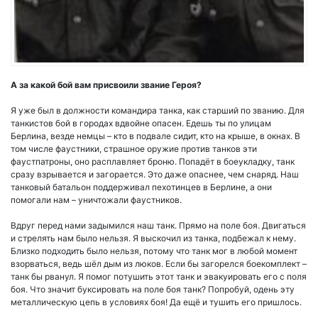
А за какой бой вам присвоили звание Героя?
Я уже был в должности командира танка, как старший по званию. Для
танкистов бой в городах вдвойне опасен. Едешь ты по улицам
Берлина, везде немцы – кто в подвале сидит, кто на крыше, в окнах. В
том числе фаустники, страшное оружие против танков эти
фаустпатроны, оно расплавляет броню. Попадёт в боеукладку, танк
сразу взрывается и загорается. Это даже опаснее, чем снаряд. Наш
танковый батальон поддерживал пехотинцев в Берлине, а они
помогали нам – уничтожали фаустников.
Вдруг перед нами задымился наш танк. Прямо на поле боя. Двигаться
и стрелять нам было нельзя. Я выскочил из танка, подбежал к нему.
Близко подходить было нельзя, потому что танк мог в любой момент
взорваться, ведь шёл дым из люков. Если бы загорелся боекомплект –
танк бы рванул. Я помог потушить этот танк и эвакуировать его с поля
боя. Что значит буксировать на поле боя танк? Попробуй, одень эту
металлическую цепь в условиях боя! Да ещё и тушить его пришлось.