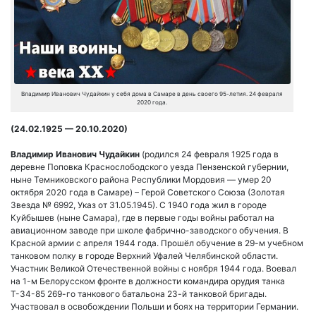
Владимир Иванович Чудайкин у себя дома в Самаре в день своего 95-летия. 24 февраля
2020 года.
(24.02.1925 — 20.10.2020)
Владимир Иванович Чудайкин
(родился 24 февраля 1925 года в
деревне Поповка Краснослободского уезда Пензенской губернии,
ныне Темниковского района Республики Мордовия — умер 20
октября 2020 года в Самаре) – Герой Советского Союза (Золотая
Звезда № 6992, Указ от 31.05.1945). С 1940 года жил в городе
Куйбышев (ныне Самара), где в первые годы войны работал на
авиационном заводе при школе фабрично-заводского обучения. В
Красной армии с апреля 1944 года. Прошёл обучение в 29-м учебном
танковом полку в городе Верхний Уфалей Челябинской области.
Участник Великой Отечественной войны с ноября 1944 года. Воевал
на 1-м Белорусском фронте в должности командира орудия танка
Т-34-85 269-го танкового батальона 23-й танковой бригады.
Участвовал в освобождении Польши и боях на территории Германии.