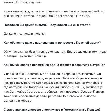
танковой школе получил.
К сожалению, когда шло пополнение из пехоты во время маршей, то
они, конечно, орудие не знали. Да и подготовлены не были.
Писали ли Вы домой письма? Получали ли Вы их в ответ?
Да, конечно, писали письма.
Как обстояло дело с национальным вопросом в Красной армии?
Ой, у нас экипаж был интернациональный. Два мордвина, в том числе
я, татарин, русский и башкир.
Как Вы узнавали о положении дел на фронте и событиях в стране?
У нас был очень грамотный почтальон, я хорошо его запомнил. Он
приносил почту и газеты, и, когда у него было свободное время, он
нам рассказывал, что где происходит, какие бои, где наступление, а
где отступление. Короткая, но нужная информация. Ну, замполит у
нас был, майор Сергеев, он собирал нас и проводил беседы. Парторг
тоже был, совещания делали, работали. Все свои обязанности
выполняли хорошо.
С фаустниками впервые столкнулись в Германии или в Польше?