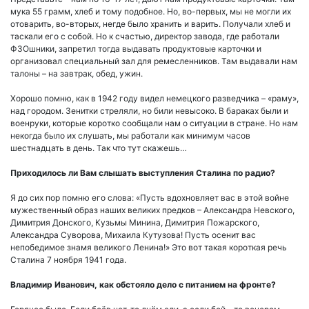
мука 55 грамм, хлеб и тому подобное. Но, во-первых, мы не могли их
отоварить, во-вторых, негде было хранить и варить. Получали хлеб и
таскали его с собой. Но к счастью, директор завода, где работали
ФЗОшники, запретил тогда выдавать продуктовые карточки и
организовал специальный зал для ремесленников. Там выдавали нам
талоны – на завтрак, обед, ужин.
Хорошо помню, как в 1942 году видел немецкого разведчика – «раму»,
над городом. Зенитки стреляли, но били невысоко. В бараках были и
военруки, которые коротко сообщали нам о ситуации в стране. Но нам
некогда было их слушать, мы работали как минимум часов
шестнадцать в день. Так что тут скажешь…
Приходилось ли Вам слышать выступления Сталина по радио?
Я до сих пор помню его слова: «Пусть вдохновляет вас в этой войне
мужественный образ наших великих предков – Александра Невского,
Димитрия Донского, Кузьмы Минина, Димитрия Пожарского,
Александра Суворова, Михаила Кутузова! Пусть осенит вас
непобедимое знамя великого Ленина!» Это вот такая короткая речь
Сталина 7 ноября 1941 года.
Владимир Иванович, как обстояло дело с питанием на фронте?