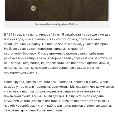
Владимир Иванович Чудайкин. 1943 год.
В 1943 году мне исполнилось 18 лет. Я отработал на заводе уже два
полных года, и мне хотелось, как комсомольцу, пойти в армию
защищать нашу Родину. Но нас не брали в армию, у нас была бронь.
Не было у нас даже паспортов, жили мы с красной
карточкой-«бронью». К тому времени с фронта стали прибывать
раненые и инвалиды войны, которые стали устраиваться работать на
наш завод. Нам, молодым, подсказали, что попасть в армию можно,
пойдя на рынок, где каждое воскресение при выходе с рынка
проверяли документы.
Наша группа, где-то пять или семь человек, пошла на рынок, и при
выходе у нас стали проверять документы. Мы сказали, что документов
у нас нет, и нас под сопровождением отправили на вокзал, на
призывной пункт. Там мы были два дня. На пункте была создана
комиссия из офицерского состава. Прибыли представители многих
частей Красной армии, они набирали призывников в военные школы:
танковые, артиллерийские, пехотные.