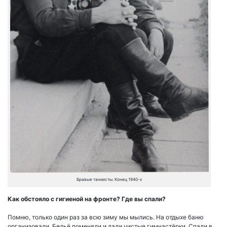
Бравые танкисты. Конец 1940-х
Как обстояло с гигиеной на фронте? Где вы спали?
Помню, только один раз за всю зиму мы мылись. На отдыхе баню
организовали. Бельё поменяли и дали чистые гимнастёрки. Спали в