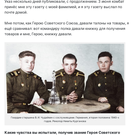
Указ несколько дней публиковали, с продолжением. 3 июня комбат
принёс мне эту газету с моей фамилией, и я эту газету выслал по
почте домой.
Мне потом, как Герою Советского Союза, давали талоны на товары, я
ещё сравнивал: вот командиру полка давали книжку для получения
товаров и мне, Герою, книжку давали.
Гвардии старшина В. И. Чудайкин с сослуживцами. Германия, вторая половина 1940-х
годов. Реколор Никиты Курганова
Какие чувства вы испытали, получив звание Героя Советского