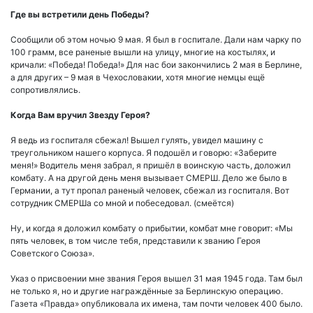
Где вы встретили день Победы?
Сообщили об этом ночью 9 мая. Я был в госпитале. Дали нам чарку по
100 грамм, все раненые вышли на улицу, многие на костылях, и
кричали: «Победа! Победа!» Для нас бои закончились 2 мая в Берлине,
а для других – 9 мая в Чехословакии, хотя многие немцы ещё
сопротивлялись.
Когда Вам вручил Звезду Героя?
Я ведь из госпиталя сбежал! Вышел гулять, увидел машину с
треугольником нашего корпуса. Я подошёл и говорю: «Заберите
меня!» Водитель меня забрал, я пришёл в воинскую часть, доложил
комбату. А на другой день меня вызывает СМЕРШ. Дело же было в
Германии, а тут пропал раненый человек, сбежал из госпиталя. Вот
сотрудник СМЕРШа со мной и побеседовал. (смеётся)
Ну, и когда я доложил комбату о прибытии, комбат мне говорит: «Мы
пять человек, в том числе тебя, представили к званию Героя
Советского Союза».
Указ о присвоении мне звания Героя вышел 31 мая 1945 года. Там был
не только я, но и другие награждённые за Берлинскую операцию.
Газета «Правда» опубликовала их имена, там почти человек 400 было.