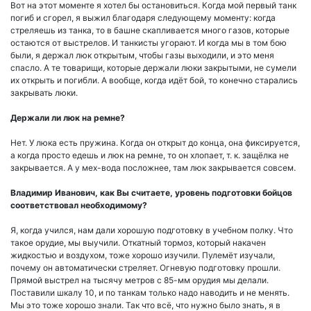
Вот на этот моменте я хотел бы остановиться. Когда мой первый танк
погиб и сгорел, я выжил благодаря следующему моменту: когда
стреляешь из танка, то в башне скапливается много газов, которые
остаются от выстрелов. И танкисты угорают. И когда мы в том бою
были, я держал люк открытым, чтобы газы выходили, и это меня
спасло. А те товарищи, которые держали люки закрытыми, не сумели
их открыть и погибли. А вообще, когда идёт бой, то конечно старались
закрывать люки.
Держали ли люк на ремне?
Нет. У люка есть пружина. Когда он открыт до конца, она фиксируется,
а когда просто едешь и люк на ремне, то он хлопает, т. к. защёлка не
закрывается. А у мех-вода посложнее, там люк закрывается совсем.
Владимир Иванович, как Вы считаете, уровень подготовки бойцов
соответствовал необходимому?
Я, когда учился, нам дали хорошую подготовку в учебном полку. Что
такое орудие, мы выучили. Откатный тормоз, который накачен
жидкостью и воздухом, тоже хорошо изучили. Пулемёт изучали,
почему он автоматически стреляет. Огневую подготовку прошли.
Прямой выстрел на тысячу метров с 85-мм орудия мы делали.
Поставили шкалу 10, и по танкам только надо наводить и не менять.
Мы это тоже хорошо знали. Так что всё, что нужно было знать, я в