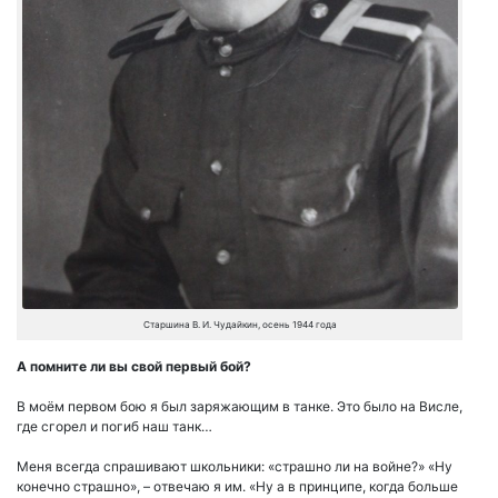
Старшина В. И. Чудайкин, осень 1944 года
А помните ли вы свой первый бой?
В моём первом бою я был заряжающим в танке. Это было на Висле,
где сгорел и погиб наш танк…
Меня всегда спрашивают школьники: «страшно ли на войне?» «Ну
конечно страшно», – отвечаю я им. «Ну а в принципе, когда больше