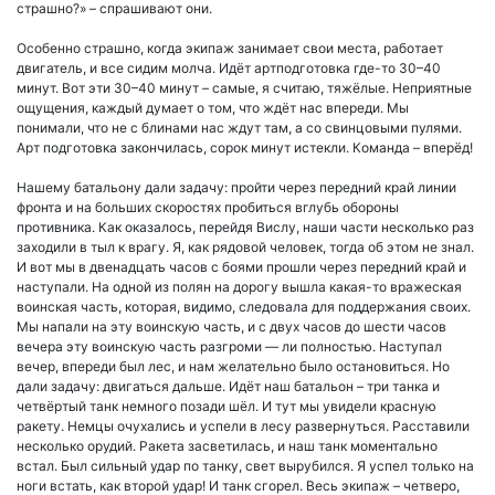
страшно?» – спрашивают они.
Особенно страшно, когда экипаж занимает свои места, работает
двигатель, и все сидим молча. Идёт артподготовка где-то 30–40
минут. Вот эти 30–40 минут – самые, я считаю, тяжёлые. Неприятные
ощущения, каждый думает о том, что ждёт нас впереди. Мы
понимали, что не с блинами нас ждут там, а со свинцовыми пулями.
Арт подготовка закончилась, сорок минут истекли. Команда – вперёд!
Нашему батальону дали задачу: пройти через передний край линии
фронта и на больших скоростях пробиться вглубь обороны
противника. Как оказалось, перейдя Вислу, наши части несколько раз
заходили в тыл к врагу. Я, как рядовой человек, тогда об этом не знал.
И вот мы в двенадцать часов с боями прошли через передний край и
наступали. На одной из полян на дорогу вышла какая-то вражеская
воинская часть, которая, видимо, следовала для поддержания своих.
Мы напали на эту воинскую часть, и с двух часов до шести часов
вечера эту воинскую часть разгроми — ли полностью. Наступал
вечер, впереди был лес, и нам желательно было остановиться. Но
дали задачу: двигаться дальше. Идёт наш батальон – три танка и
четвёртый танк немного позади шёл. И тут мы увидели красную
ракету. Немцы очухались и успели в лесу развернуться. Расставили
несколько орудий. Ракета засветилась, и наш танк моментально
встал. Был сильный удар по танку, свет вырубился. Я успел только на
ноги встать, как второй удар! И танк сгорел. Весь экипаж – четверо,