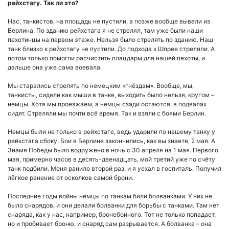
рейхстагу. Так ли это?
Нас, танкистов, на площадь не пустили, а позже вообще вывели из
Берлина. По зданию рейхстага я не стрелял, там уже были наши
пехотинцы на первом этаже. Нельзя было стрелять по зданию. Наш
танк близко к рейхстагу не пустили. До подхода к Шпрее стреляли. А
потом только помогли расчистить плацдарм для нашей пехоты, и
дальше она уже сама воевала.
Мы старались стрелять по немецким «гнёздам». Вообще, мы,
танкисты, сидели как мыши в танке, выходить было нельзя, кругом –
немцы. Хотя мы проезжаем, а немцы сзади остаются, в подвалах
сидят. Стреляли мы почти всё время. Так и взяли с боями Берлин.
Немцы были не только в рейхстаге, ведь ударили по нашему танку у
рейхстага сбоку. Бои в Берлине закончились, как вы знаете, 2 мая. А
Знамя Победы было водружено в ночь с 30 апреля на 1 мая. Первого
мая, примерно часов в десять-двенадцать, мой третий уже по счёту
танк подбили. Меня ранило второй раз, и я уехал в госпиталь. Получил
лёгкое ранение от осколков самой брони.
Последние годы войны немцы по танкам били болванками. У них не
было снарядов, и они делали болванки для борьбы с танками. Там нет
снаряда, как у нас, например, бронебойного. Тот не только попадает,
но и пробивает броню, и снаряд сам разрывается. А болванка – она