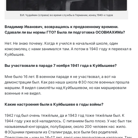
В.И. Чудайкин (справа) во время службы в Германии, конец 1940-х годов
Владимир Иванович, возвращаясь к предвоенному времени.
Сдавали ли вы нормы ГТО? Была ли подготовка ОСОВИАХИМа?
Нет. Не знаю почему. Когда я учился в начальной школе, один
комсомолец с нами занимался там. А потом в 1940 году я переехал в
Куйбышев.
Вы участвовали в параде 7 ноября 1941 года в Куйбышеве?
Мне было 16 лет. В военном параде я не участвовал, а вот на
демонстрации был. Как раз наша школа ФЗО после военных прошла
маршем. Я видел самолёты над Куйбышевом, но как маршировали
военные я не видел.
Какие настроения были в Куйбышеве в годы войны?
1942 год был очень тяжёлым, да и 1943 год тоже тяжёлым был. К
1944 году уже всё наладилось. С питанием было плохо. У нас был так
называемый юнгородок, полубараки, около 200 человек нас жило.
ФЗОшники приехали из Сталинграда, все были без родителей.
Представьте – нам по 16–17 лет, дают нам продуктовые карточки. Там