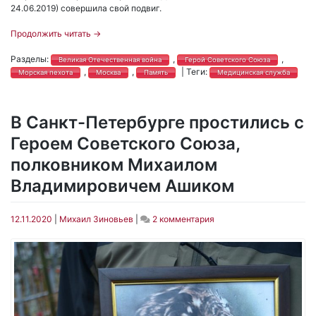
24.06.2019) совершила свой подвиг.
Продолжить читать
→
Разделы:
,
,
Великая Отечественная война
Герой Советского Союза
,
,
|
Теги:
Морская пехота
Москва
Память
Медицинская служба
В Санкт-Петербурге простились с
Героем Советского Союза,
полковником Михаилом
Владимировичем Ашиком
к
12.11.2020
|
Михаил Зиновьев
|
2 комментария
записи
В
Санкт-
Петербурге
простились
с
Героем