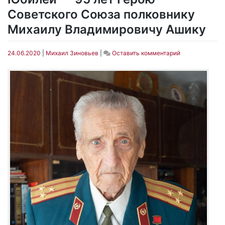
Советского Союза полковнику
Михаилу Владимировичу Ашику
on
24.06.2020
|
Михаил Зиновьев
|
Оставить комментарий
Юбилей
—
95
лет
Герою
Советского
Союза
полковнику
Михаилу
Владимирович
Ашику