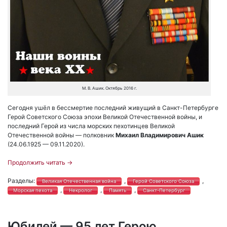
М. В. Ашик. Октябрь 2016 г.
Сегодня ушёл в бессмертие последний живущий в Санкт-Петербурге
Герой Советского Союза эпохи Великой Отечественной войны, и
последний Герой из числа морских пехотинцев Великой
Отечественной войны — полковник
Михаил Владимирович Ашик
(24.06.1925 — 09.11.2020).
Продолжить читать
→
Разделы:
,
,
Великая Отечественная война
Герой Советского Союза
,
,
,
Морская пехота
Некролог
Память
Санкт-Петербург
Юбилей — 95 лет Герою