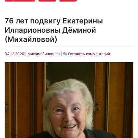
76 лет подвигу Екатерины
Илларионовны Дёминой
(Михайловой)
on
04.12.2020
|
Михаил Зиновьев
|
Оставить комментарий
76
лет
подвигу
Екатерины
Илларионовны
Дёминой
(Михайловой)