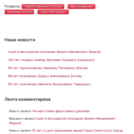
Разделы:
,
,
Герой Советского Союза
Дни рождения
,
Морская пехота
Санкт-Петербург
Наши новости
Ушёл в бессмертие полковник Филипп Михайлович Жаркой
100 лет генерал-майору Василию Кузьмичу Коровкину!
99 лет подполковнику Михаилу Петровичу Жакову
98 лет полковнику Борису Алексеевичу Ботову
99 лет полковнику Михаилу Васильевичу Терещенко
Лента комментариев
Иван
к записи
Четыре Славы фронтовика Цуканова
Михаил
к записи
Ушёл в бессмертие полковник Филипп Михайлович
Жаркой
Нина
к записи
76 лет со дня присвоения звания Героя Советского Союза