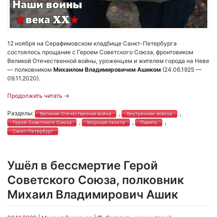
12 ноября на Серафимовском кладбище Санкт-Петербурга
состоялось прощание с Героем Советского Союза, фронтовиком
Великой Отечественной войны, уроженцем и жителем города на Неве
— полковником
Михаилом Владимировичем Ашиком
(24.06.1925 —
09.11.2020).
Продолжить читать
→
Разделы:
,
,
Великая Отечественная война
Внутренние войска
,
,
,
Герой Советского Союза
Морская пехота
Память
Санкт-Петербург
Ушёл в бессмертие Герой
Советского Союза, полковник
Михаил Владимирович Ашик