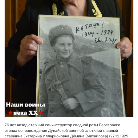
76 лет назад старший санинструктор сводной роты Берегового
отряда сопровождения Дунайской военной флотилии главный
старшина Екатерина Илларионовна Дёмина (Михайлова) (22.12.1925-