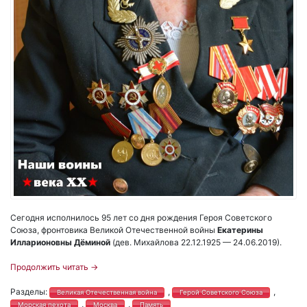
Сегодня исполнилось 95 лет со дня рождения Героя Советского
Союза, фронтовика Великой Отечественной войны
Екатерины
Илларионовны Дёминой
(дев. Михайлова 22.12.1925 — 24.06.2019).
Продолжить читать
→
Разделы:
,
,
Великая Отечественная война
Герой Советского Союза
,
,
Морская пехота
Москва
Память