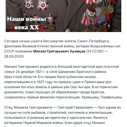
Сегодня ночью ушел в бессмертие житель Санкт-Петербурга,
фронтовик Великой Отечественной войны, ветеран Вооружённых сил
СССР полковник
Михаил Григорьевич Храмцов
(24.12.1921 —
28.09.2020).
Михаил Григорьевич родился в большой многодетной крестьянской
семье 24 декабря 1921 г. в селе Шаманово Братского района
Иркутской области. Его предки были кубанские казаки,
переселившиеся в 1627 году по приказу царя в Приангарье для
освоения богатых земель в районе рек Ока-Ангара. В исторических
документах, повествующих об образовании города Братска,
сохранились первые фамилии переселенцев: Храмцовы, Перфильевы.
Отец Михаила Григорьевича — Григорий Гаврилович — был одним из
лучших на селе рыбаков, строителей, охотников и землепашцев,
пользовался огромным авторитетом у односельчан. Являлся
ветераном Первой Мировой войны. Благодаря отцу Михаил