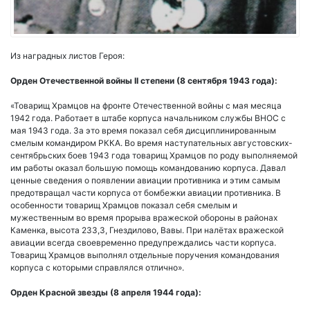
Из наградных листов Героя:
Орден Отечественной войны II степени (8 сентября 1943 года):
«Товарищ Храмцов на фронте Отечественной войны с мая месяца
1942 года. Работает в штабе корпуса начальником службы ВНОС с
мая 1943 года. За это время показал себя дисциплинированным
смелым командиром РККА. Во время наступательных августовских-
сентябрьских боев 1943 года товарищ Храмцов по роду выполняемой
им работы оказал большую помощь командованию корпуса. Давал
ценные сведения о появлении авиации противника и этим самым
предотвращал части корпуса от бомбежки авиации противника. В
особенности товарищ Храмцов показал себя смелым и
мужественным во время прорыва вражеской обороны в районах
Каменка, высота 233,3, Гнездилово, Вавы. При налётах вражеской
авиации всегда своевременно предупреждались части корпуса.
Товарищ Храмцов выполнял отдельные поручения командования
корпуса с которыми справлялся отлично».
Орден Красной звезды (8 апреля 1944 года):