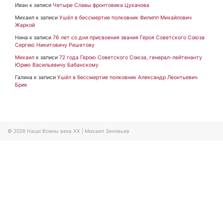
Иван
к записи
Четыре Славы фронтовика Цуканова
Михаил
к записи
Ушёл в бессмертие полковник Филипп Михайлович
Жаркой
Нина
к записи
76 лет со дня присвоения звания Героя Советского Союза
Сергею Никитовичу Решетову
Михаил
к записи
72 года Герою Советского Союза, генерал-лейтенанту
Юрию Васильевичу Бабанскому
Галина
к записи
Ушёл в бессмертие полковник Александр Леонтьевич
Брик
© 2026
Наши Воины века XX
|
Михаил Зиновьев