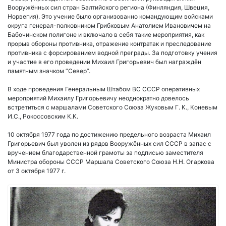
Вооружённых сил стран Балтийского региона (Финляндия, Швеция,
Норвегия). Это учение было организованно командующим войсками
округа генерал-полковником Грибковым Анатолием Ивановичем на
Бабочинском полигоне и включало в себя такие мероприятия, как
прорыв обороны противника, отражение контратак и преследование
противника с форсированием водной преграды. За подготовку учения
и участие в его проведении Михаил Григорьевич был награждён
памятным значком ”Север”.
В ходе проведения Генеральным Штабом ВС СССР оперативных
мероприятий Михаилу Григорьевичу неоднократно довелось
встретиться с маршалами Советского Союза Жуковым Г. К., Коневым
И.С., Рокоссовским К.К.
10 октября 1977 года по достижению предельного возраста Михаил
Григорьевич был уволен из рядов Вооружённых сил СССР в запас с
вручением благодарственной грамоты за подписью заместителя
Министра обороны СССР Маршала Советского Союза Н.Н. Огаркова
от 3 октября 1977 г.