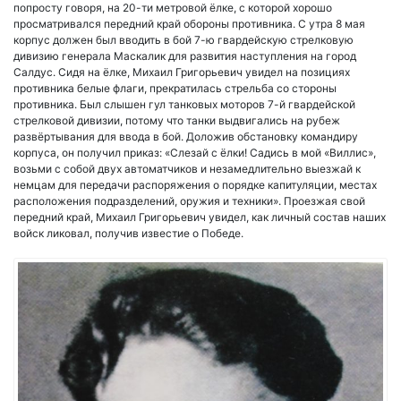
попросту говоря, на 20-ти метровой ёлке, с которой хорошо
просматривался передний край обороны противника. С утра 8 мая
корпус должен был вводить в бой 7-ю гвардейскую стрелковую
дивизию генерала Маскалик для развития наступления на город
Салдус. Сидя на ёлке, Михаил Григорьевич увидел на позициях
противника белые флаги, прекратилась стрельба со стороны
противника. Был слышен гул танковых моторов 7-й гвардейской
стрелковой дивизии, потому что танки выдвигались на рубеж
развёртывания для ввода в бой. Доложив обстановку командиру
корпуса, он получил приказ: «Слезай с ёлки! Садись в мой «Виллис»,
возьми с собой двух автоматчиков и незамедлительно выезжай к
немцам для передачи распоряжения о порядке капитуляции, местах
расположения подразделений, оружия и техники». Проезжая свой
передний край, Михаил Григорьевич увидел, как личный состав наших
войск ликовал, получив известие о Победе.