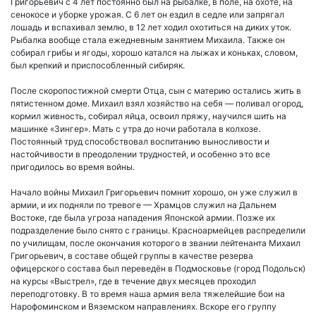
Григорьевич с 4 лет постоянно был на рыбалке, в поле, на охоте, на
сенокосе и уборке урожая. С 6 лет он ездил в седле или запрягал
лошадь и вспахивал землю, в 12 лет ходил охотиться на диких уток.
Рыбалка вообще стала ежедневным занятием Михаила. Также он
собирал грибы и ягоды, хорошо катался на лыжах и коньках, словом,
был крепкий и приспособленный сибиряк.
После скоропостижной смерти Отца, сын с материю остались жить в
пятистенном доме. Михаил взял хозяйство на себя — поливал огород,
кормил живность, собирал яйца, освоил пряжу, научился шить на
машинке «Зингер». Мать с утра до ночи работала в колхозе.
Постоянный труд способствовал воспитанию выносливости и
настойчивости в преодолении трудностей, и особенно это все
пригодилось во время войны.
Начало войны Михаил Григорьевич помнит хорошо, он уже служил в
армии, и их подняли по тревоге — Храмцов служил на Дальнем
Востоке, где была угроза нападения Японской армии. Позже их
подразделение было снято с границы. Красноармейцев распределили
по училищам, после окончания которого в звании лейтенанта Михаил
Григорьевич, в составе общей группы в качестве резерва
офицерского состава был переведён в Подмосковье (город Подольск)
на курсы «Выстрел», где в течение двух месяцев проходил
переподготовку. В то время наша армия вела тяжелейшие бои на
Нарофоминском и Вяземском направлениях. Вскоре его группу