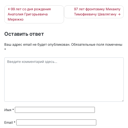
Навигация
99 лет со дня рождения
97 лет фронтовику Михаилу
Анатолия Григорьевича
Тимофеевичу Шевлягину
по
Мережко
записям
Оставить ответ
Ваш адрес email не будет опубликован.
Обязательные поля помечены
*
Имя
*
Email
*