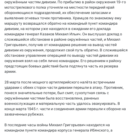
окружённым частям дивизии. По прибытию в район окружения 19-го
мотострелкового полка уточняли на местности передний край
обороняющихся подразделений, их обеспечение запасами и
выявление огневых точек противника. Храмцов по знакомому ему
маршруту возвращался обратно на командный пункт командира
дивизии, на котором уже находился в ожидании его доклада
командарм генерал Казаков Михаил Ильич. Он выслушал доклад о
сложившейся обстановке в районе окружённых частей, и Михаил
Григорьевич, получив от командарма решение на вывод частей
дивизии из окружения, продолжил свой путь обратно. В сложившейся
обстановке управление операцией по выводу частей дивизии из
окружения взял на себя лично командарм. Его решением к району
предстоящих боевых действий была подтянута часть из резерва
армии.
28 марта после мощного артиллерийского налёта встречными
ударами с обеих сторон части дивизии перешли в атаку. Противник,
понеся значительные потери, был смят, сухопутная связь с
окружёнными частями была восстановлена, раненых
военнослужащих и материальную часть удалось эвакуировать. В
конце марта 1945 г. части и соединения армии перешли к обороне на
захваченных рубежах.
В последние часы войны Михаил Григорьевич находился на
командном пункте командира корпуса генерала Ибянского, а