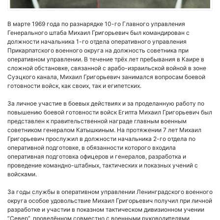
В марте 1969 года по разнарядке 10-го Главного управления
Генерального штаба Михаил Григорьевич был командирован с
должности начальника 1-го отдела оперативного управления
Прикарпатского военного округа на должность советника при
оперативном управлении. В течение трёх лет пребывания в Каире в
сложной обстановке, связанной с арабо-израильской войной в зоне
Суэцкого канала, Михаил Григорьевич занимался вопросам боевой
готовности войск, как своих, так и египетских.
За личное участие в боевых действиях и за проделанную работу по
повышению боевой готовности войск Египта Михаил Григорьевич был
представлен к правительственной награде главным военным
советником генералом Катышкиным. На протяжении 7 лет Михаил
Григорьевич прослужил в должности начальника 2-го отдела по
оперативной подготовке, в обязанности которого входила
оперативная подготовка офицеров и генералов, разработка и
проведение командно-штабных, тактических и показных учений с
войсками.
За годы службы в оперативном управлении Ленинградского военного
округа особое удовольствие Михаил Григорьевич получил при личной
разработке и участии в показном тактическом дивизионном учении
”Север”, проведённом совместно с военными руководителями