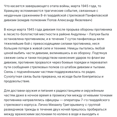
Что касается завершающего этапа войны, марта 1945 года, то
Храмцову вспоминаются трагические события, связанные с
неудачным сражением 8-й гвардейской стрелковой Панфиловской
дивизии (комдив полковник Попов Александр Яковлевич)
В конце марта 1945 года дивизия после прорыва обороны противника
в лесисто-болотистой местности в районе Андулены – Лапуки была
остановлена противником, и в течение 7 суток панфиловцы вели
тяжелейшие бой с превосходящими силами противника, неся
большие потери в живой силе и технике. Немцы пытались любой
ценой выбить части дивизии, вклинившись в их оборону. Подтянув
свежие силы и танки посредством нанесения ударов по флангам
дивизии, противник прорвался через боевые порядки и перехватил
пути сообщения стрелковых полков со штабом дивизии и тылами.
Связь с подчинёнными частями поддерживалась по радио.
Сухопутная связь была прервана, на исходе были боеприпасы и
продовольствие.
Для доставки оружия и питания к радиостанциям и окружённым
частям даже в ночное время в промежутки между огневыми точками
противника направлялись офицеры — операторы 7-го гвардейского
стрелкового корпуса. Лично Михаилу Григорьевичу с группой
разведчиков трижды в течение двух ночей пришлось пробираться
между вражескими заслонами по колено в воде и выходить к