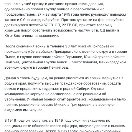
прошел в узкий проход и доставил приказ командования,
одновременно провел группу бойцов с боеприпасами и с
продовольствием. 27 и 28 марта 1945 года лично руководил выводом
танков и СУ на исходный рубеж. Протолкнул танки на фланги рубежа
достигнутого пехотой 67 ГВ. СП, 22 ГВ СД, при атаке товарищ
Храмцов помог обеспечить возможность частям 8 Гв. СД выйти в
Юго-Восточном направлении».
После окончания воины в течение 33 лет Михаил Григорьевич
проходил службу в войсках Прикарпатского военного округа в городе
Львов, в группе советских войск в Германии, Южной группе войск —
Венгрии, центральной группе войск — Чехословакии, Ленинградском
военном округе в городе Ленинград.
Думая о своем будущем, он решил уволиться из армии, вернуться в
родные края, получить высшее гражданское образование, создать
семью и продолжить трудиться в родной Сибири. Однако
командование корпуса не согласилось с его решением об
увольнении. Учитывая боевой опыт фронтовика, командованием было
принято решение направить Михаила Григорьевича в военную
академию им. Фрунзе.
В 1946 году он поступил, а в 1949 году окончил академию по
специальности общевойскового офицера, получил диплом о высшем
военном образовании. Позже, в 1960 году, он окончил ускоренный