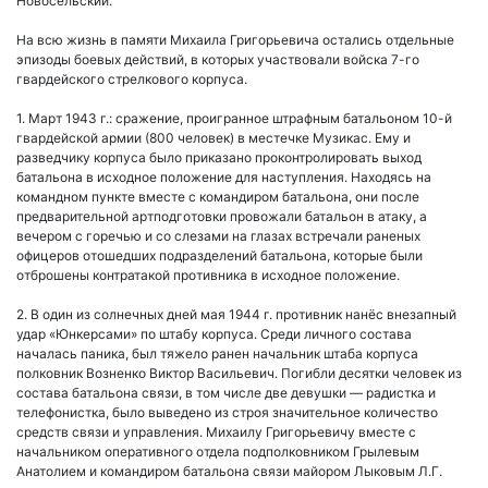
Новосельский.
На всю жизнь в памяти Михаила Григорьевича остались отдельные
эпизоды боевых действий, в которых участвовали войска 7-го
гвардейского стрелкового корпуса.
1. Март 1943 г.: сражение, проигранное штрафным батальоном 10-й
гвардейской армии (800 человек) в местечке Музикас. Ему и
разведчику корпуса было приказано проконтролировать выход
батальона в исходное положение для наступления. Находясь на
командном пункте вместе с командиром батальона, они после
предварительной артподготовки провожали батальон в атаку, а
вечером с горечью и со слезами на глазах встречали раненых
офицеров отошедших подразделений батальона, которые были
отброшены контратакой противника в исходное положение.
2. В один из солнечных дней мая 1944 г. противник нанёс внезапный
удар «Юнкерсами» по штабу корпуса. Среди личного состава
началась паника, был тяжело ранен начальник штаба корпуса
полковник Возненко Виктор Васильевич. Погибли десятки человек из
состава батальона связи, в том числе две девушки — радистка и
телефонистка, было выведено из строя значительное количество
средств связи и управления. Михаилу Григорьевичу вместе с
начальником оперативного отдела подполковником Грылевым
Анатолием и командиром батальона связи майором Лыковым Л.Г.