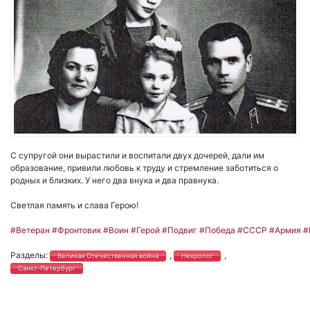
С супругой они вырастили и воспитали двух дочерей, дали им
образование, привили любовь к труду и стремление заботиться о
родных и близких. У него два внука и два правнука.
Светлая память и слава Герою!
#Ветеран
#Фронтовик
#Воин
#Герой
#Подвиг
#Победа
#СССР
#Армия
#
Разделы:
,
,
Великая Отечественная война
Некролог
Санкт-Петербург