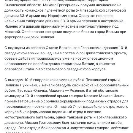
Смоленской области. Михаил Григорьевич получил назначение на
должность командира пулемётной роты 5-й гвардейской стрелковой
дивизии 33-й армии под Нарофоминском. Сразу же после его
назначения сибирские дивизии 33-й армии перешли в наступление.
Именно эти дивизии принимали участие в контрнаступлении под
Москвой. Своё первое крещение получил в боях за город Вязьма при
форсировании реки Великая.
С подходом из резерва Ставки Верховного Главнокомандования 10-й
гвардейской армии, вошедшей в состав 2-го Прибалтийского фронта,
боевые действия продолжались уже на новом операционном
направлении по освобождению территории Латвии, в качестве
оператора штаба 7-го стрелкового гвардейского корпуса.
С выходом 10-й гвардейской армии на рубеж Пишкинской горы и
Великие Луки немцы начали отводить свои войска на оборонительный
рубеж Пустоша-Опочка, Мадонна — Резенке. В этой обстановке
командарм 10-й гвардейской армии генерал Казаков Михаил Ильич
принимает решение о срочном формировании подвижных отрядов для
преследования противника. От частей 7-го гвардейского стрелкового
корпуса был сформирован подвижный отряд в составе
мотострелкового батальона, одной танковой роты и артиллерийского
дивизиона. Михаил Григорьевич был назначен начальником штаба
отряда. Этот отряд в бой провожал и напутствовал генерал-лейтенант