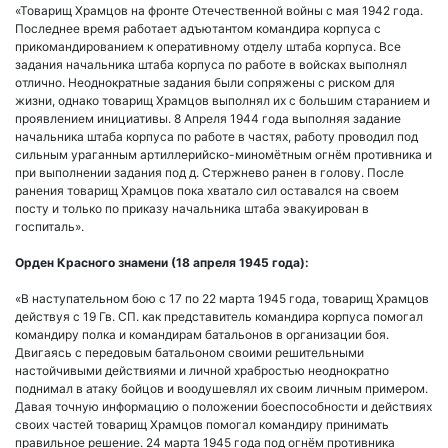
«Товарищ Храмцов на фронте Отечественной войны с мая 1942 года.
Последнее время работает адъютантом командира корпуса с
прикомандированием к оперативному отделу штаба корпуса. Все
задания начальника штаба корпуса по работе в войсках выполнял
отлично. Неоднократные задания были сопряжены с риском для
жизни, однако товарищ Храмцов выполнял их с большим старанием и
проявлением инициативы. 8 Апреля 1944 года выполняя задание
начальника штаба корпуса по работе в частях, работу проводил под
сильным ураганным артиллерийско-миномётным огнём противника и
при выполнении задания под д. Стержнево ранен в голову. После
ранения товарищ Храмцов пока хватало сил оставался на своем
посту и только по приказу начальника штаба эвакуирован в
госпиталь».
Орден Красного знамени (18 апреля 1945 года):
«В наступательном бою с 17 по 22 марта 1945 года, товарищ Храмцов
действуя с 19 Гв. СП. как представитель командира корпуса помогал
командиру полка и командирам батальонов в организации боя.
Двигаясь с передовым батальоном своими решительными
настойчивыми действиями и личной храбростью неоднократно
поднимал в атаку бойцов и воодушевлял их своим личным примером.
Давая точную информацию о положении боеспособности и действиях
своих частей товарищ Храмцов помогал командиру принимать
правильное решение. 24 марта 1945 года под огнём противника